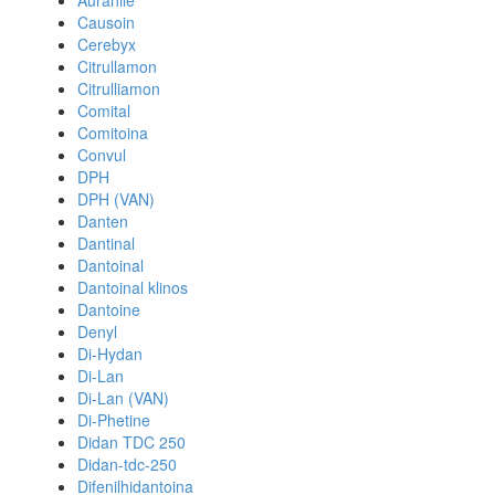
Auranile
Causoin
Cerebyx
Citrullamon
Citrulliamon
Comital
Comitoina
Convul
DPH
DPH (VAN)
Danten
Dantinal
Dantoinal
Dantoinal klinos
Dantoine
Denyl
Di-Hydan
Di-Lan
Di-Lan (VAN)
Di-Phetine
Didan TDC 250
Didan-tdc-250
Difenilhidantoina