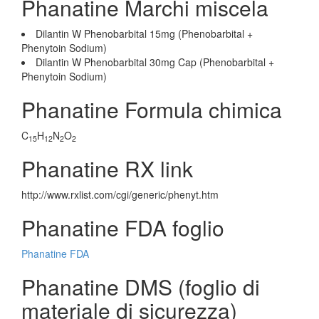
Phanatine Marchi miscela
Dilantin W Phenobarbital 15mg (Phenobarbital +
Phenytoin Sodium)
Dilantin W Phenobarbital 30mg Cap (Phenobarbital +
Phenytoin Sodium)
Phanatine Formula chimica
C
H
N
O
15
12
2
2
Phanatine RX link
http://www.rxlist.com/cgi/generic/phenyt.htm
Phanatine FDA foglio
Phanatine FDA
Phanatine DMS (foglio di
materiale di sicurezza)