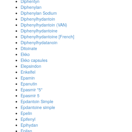
Diphentyn
Diphenylan
Diphenylan Sodium
Diphenylhydantoin
Diphenylhydantoin (VAN)
Diphenylhydantoine
Diphenylhydantoine [French]
Diphenylhydatanoin
Ditoinate
Ekko
Ekko capsules
Elepsindon
Enkelfel
Epamin
Epanutin
Epasmir "5"
Epasmir 5
Epdantoin Simple
Epdantoine simple
Epelin
Epifenyl
Epihydan
Epilan