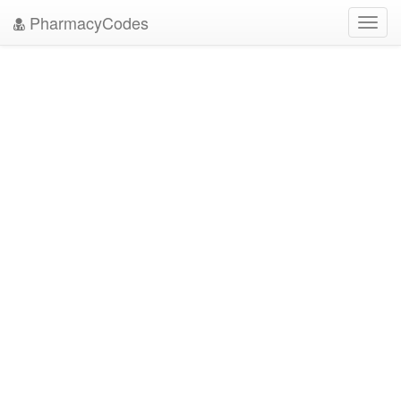
PharmacyCodes
Toggl
navig