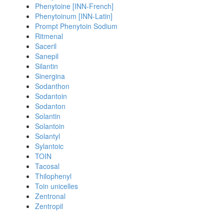
Phenytoine [INN-French]
Phenytoinum [INN-Latin]
Prompt Phenytoin Sodium
Ritmenal
Saceril
Sanepil
Silantin
Sinergina
Sodanthon
Sodantoin
Sodanton
Solantin
Solantoin
Solantyl
Sylantoic
TOIN
Tacosal
Thilophenyl
Toin unicelles
Zentronal
Zentropil