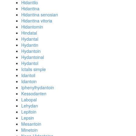
Hidantilo
Hidantina
Hidantina senosian
Hidantina vitoria
Hidantomin
Hindatal
Hydantal
Hydantin
Hydantoin
Hydantoinal
Hydantol
Ictalis simple
Idantoil
Idantoin
Iphenylhydantoin
Kessodanten
Labopal
Lehydan
Lepitoin
Lepsin
Mesantoin
Minetoin