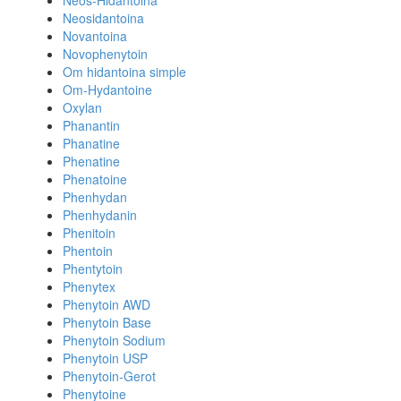
Neos-Hidantoina
Neosidantoina
Novantoina
Novophenytoin
Om hidantoina simple
Om-Hydantoine
Oxylan
Phanantin
Phanatine
Phenatine
Phenatoine
Phenhydan
Phenhydanin
Phenitoin
Phentoin
Phentytoin
Phenytex
Phenytoin AWD
Phenytoin Base
Phenytoin Sodium
Phenytoin USP
Phenytoin-Gerot
Phenytoine