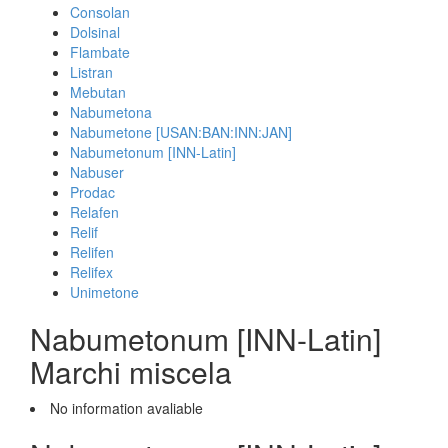
Consolan
Dolsinal
Flambate
Listran
Mebutan
Nabumetona
Nabumetone [USAN:BAN:INN:JAN]
Nabumetonum [INN-Latin]
Nabuser
Prodac
Relafen
Relif
Relifen
Relifex
Unimetone
Nabumetonum [INN-Latin]
Marchi miscela
No information avaliable