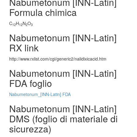
Nabumetonum [INN-Latin]
Formula chimica
C
H
N
O
12
12
2
3
Nabumetonum [INN-Latin]
RX link
http://www.rxlist.com/cgi/generic2/nalidixicacid.htm
Nabumetonum [INN-Latin]
FDA foglio
Nabumetonum_[INN-Latin] FDA
Nabumetonum [INN-Latin]
DMS (foglio di materiale di
sicurezza)