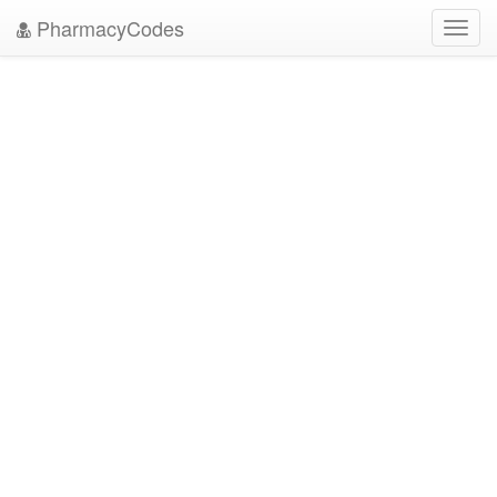
PharmacyCodes
Toggl
navig