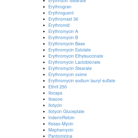
Erythrocin Stearate
Erythrogran
Erythroguent
Erythromast 36
Erythromid
Erythromycin A
Erythromycin B
Erythromycin Base
Erythromycin Estolate
Erythromycin Ethylsuccinate
Erythromycin Lactobionate
Erythromycin Stearate
Erythromycin oxime
Erythromycin sodium lauryl sulfate
Ethril 250
Ilocaps
Ilosone
Ilotycin
Ilotycin Gluceptate
IndermRetcin
Kesso-Mycin
Mephamycin
Pantomicina