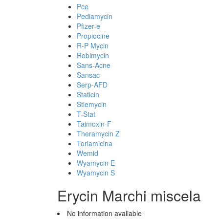
Pce
Pediamycin
Pfizer-e
Propiocine
R-P Mycin
Robimycin
Sans-Acne
Sansac
Serp-AFD
Staticin
Stiemycin
T-Stat
Taimoxin-F
Theramycin Z
Torlamicina
Wemid
Wyamycin E
Wyamycin S
Erycin Marchi miscela
No information avaliable