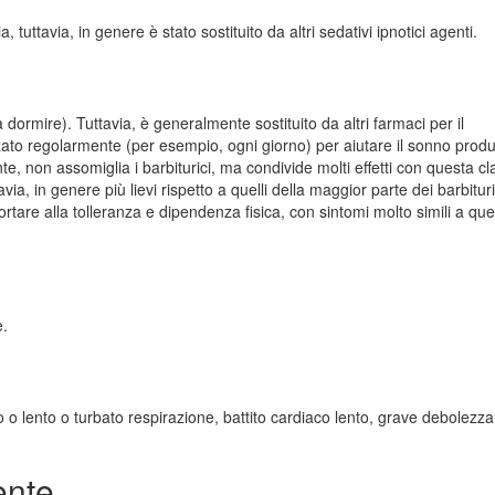
, tuttavia, in genere è stato sostituito da altri sedativi ipnotici agenti.
a dormire). Tuttavia, è generalmente sostituito da altri farmaci per il
zato regolarmente (per esempio, ogni giorno) per aiutare il sonno produ
nte, non assomiglia i barbiturici, ma condivide molti effetti con questa cl
avia, in genere più lievi rispetto a quelli della maggior parte dei barbituri
are alla tolleranza e dipendenza fisica, con sintomi molto simili a quel
e.
 lento o turbato respirazione, battito cardiaco lento, grave debolezza
ente