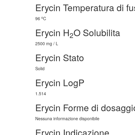
Erycin Temperatura di f
o
96
C
Erycin H
O Solubilita
2
2500 mg / L
Erycin Stato
Solid
Erycin LogP
1.514
Erycin Forme di dosaggi
Nessuna informazione disponibile
Erycin Indicazione