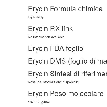
Erycin Formula chimica
C
H
NO
9
13
2
Erycin RX link
No information avaliable
Erycin FDA foglio
Erycin DMS (foglio di mat
Erycin Sintesi di riferime
Nessuna informazione disponibile
Erycin Peso molecolare
167.205 g/mol