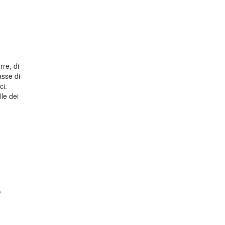
rre, di
asse di
ci.
le dei
,