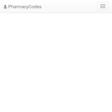
PharmacyCodes
Toggl
navig