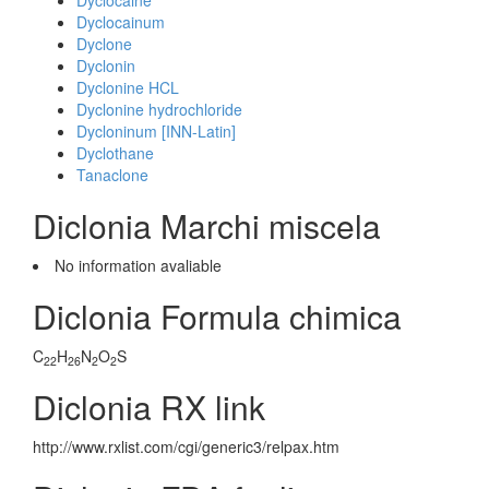
Dyclocaine
Dyclocainum
Dyclone
Dyclonin
Dyclonine HCL
Dyclonine hydrochloride
Dycloninum [INN-Latin]
Dyclothane
Tanaclone
Diclonia Marchi miscela
No information avaliable
Diclonia Formula chimica
C
H
N
O
S
22
26
2
2
Diclonia RX link
http://www.rxlist.com/cgi/generic3/relpax.htm