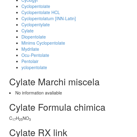
Cyclogyl
Cyclopentoiate
Cyclopentolate HCL
Cyclopentolatum [INN-Latin]
Cyclopentylate
Cylate
Diopentolate
Minims Cyclopentolate
Mydrilate
Ocu-Pentolate
Pentolair
yclopentolate
Cylate Marchi miscela
No information avaliable
Cylate Formula chimica
C
H
NO
17
25
3
Cylate RX link