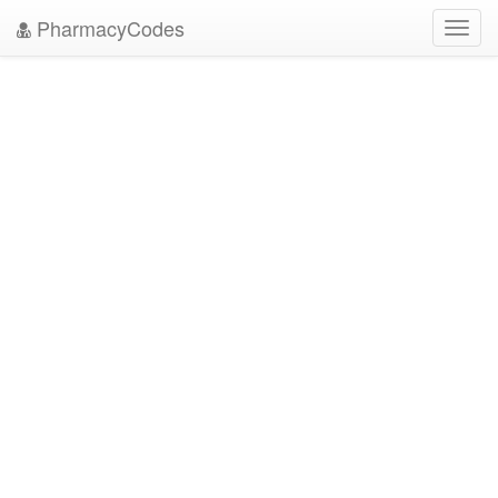
PharmacyCodes
Toggl
navig