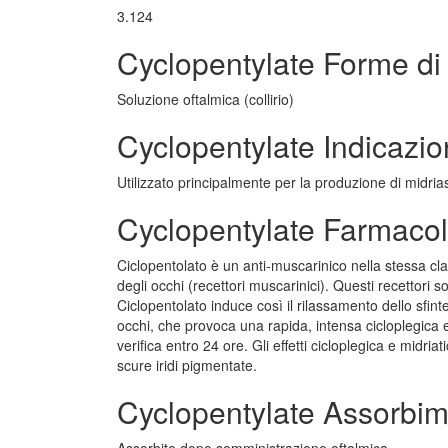
3.124
Cyclopentylate Forme di
Soluzione oftalmica (collirio)
Cyclopentylate Indicazi
Utilizzato principalmente per la produzione di midrias
Cyclopentylate Farmaco
Ciclopentolato è un anti-muscarinico nella stessa cl
degli occhi (recettori muscarinici). Questi recettori so
Ciclopentolato induce così il rilassamento dello sfint
occhi, che provoca una rapida, intensa cicloplegica ed
verifica entro 24 ore. Gli effetti cicloplegica e midri
scure iridi pigmentate.
Cyclopentylate Assorbi