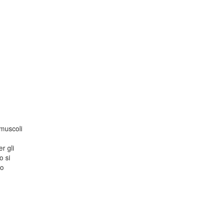
 muscoli
r gli
o si
no