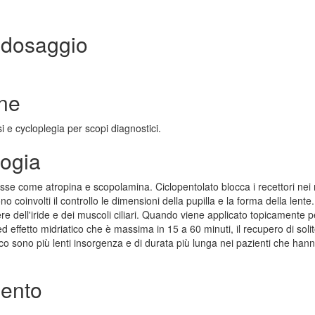
 dosaggio
one
i e cycloplegia per scopi diagnostici.
logia
asse come atropina e scopolamina. Ciclopentolato blocca i recettori nei
no coinvolti il controllo le dimensioni della pupilla e la forma della lente.
ere dell'iride e dei muscoli ciliari. Quando viene applicato topicamente pe
 effetto midriatico che è massima in 15 a 60 minuti, il recupero di solit
atico sono più lenti insorgenza e di durata più lunga nei pazienti che han
mento