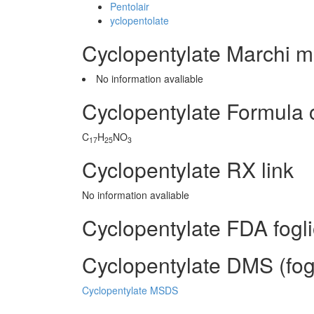
Pentolair
yclopentolate
Cyclopentylate Marchi m
No information avaliable
Cyclopentylate Formula 
C
H
NO
17
25
3
Cyclopentylate RX link
No information avaliable
Cyclopentylate FDA fogl
Cyclopentylate DMS (fogl
Cyclopentylate MSDS