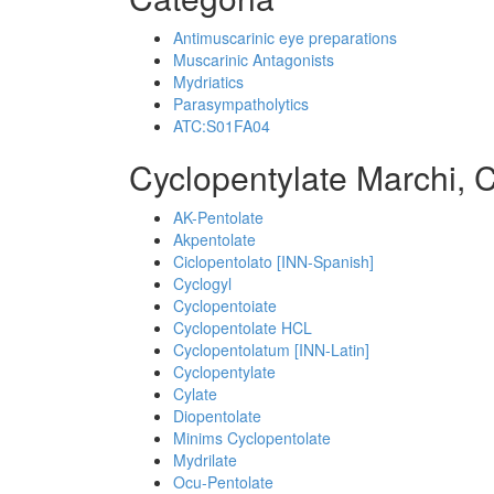
Antimuscarinic eye preparations
Muscarinic Antagonists
Mydriatics
Parasympatholytics
ATC:S01FA04
Cyclopentylate Marchi, 
AK-Pentolate
Akpentolate
Ciclopentolato [INN-Spanish]
Cyclogyl
Cyclopentoiate
Cyclopentolate HCL
Cyclopentolatum [INN-Latin]
Cyclopentylate
Cylate
Diopentolate
Minims Cyclopentolate
Mydrilate
Ocu-Pentolate