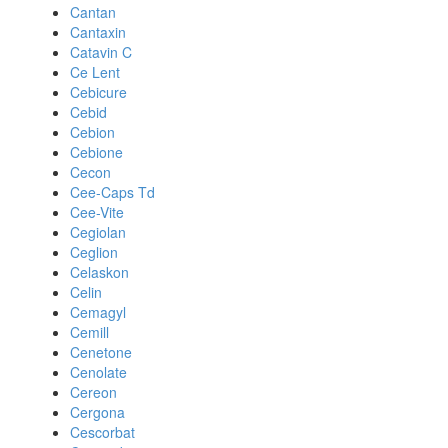
Cantan
Cantaxin
Catavin C
Ce Lent
Cebicure
Cebid
Cebion
Cebione
Cecon
Cee-Caps Td
Cee-Vite
Cegiolan
Ceglion
Celaskon
Celin
Cemagyl
Cemill
Cenetone
Cenolate
Cereon
Cergona
Cescorbat