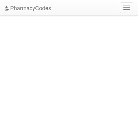
PharmacyCodes
Toggl
navig