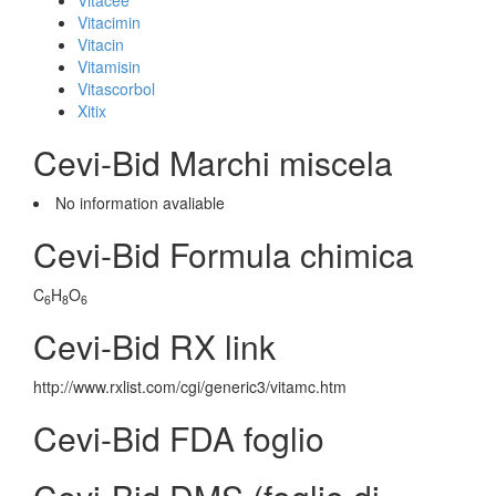
Vitacee
Vitacimin
Vitacin
Vitamisin
Vitascorbol
Xitix
Cevi-Bid Marchi miscela
No information avaliable
Cevi-Bid Formula chimica
C
H
O
6
8
6
Cevi-Bid RX link
http://www.rxlist.com/cgi/generic3/vitamc.htm
Cevi-Bid FDA foglio