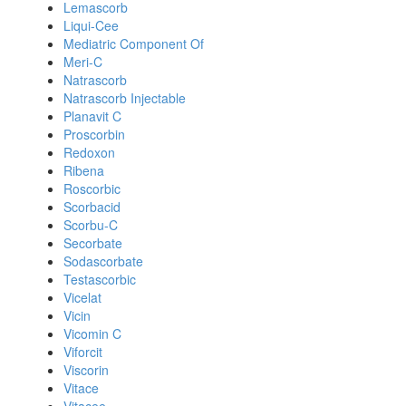
Lemascorb
Liqui-Cee
Mediatric Component Of
Meri-C
Natrascorb
Natrascorb Injectable
Planavit C
Proscorbin
Redoxon
Ribena
Roscorbic
Scorbacid
Scorbu-C
Secorbate
Sodascorbate
Testascorbic
Vicelat
Vicin
Vicomin C
Viforcit
Viscorin
Vitace