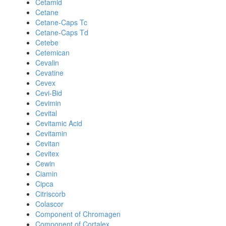
Cetamid
Cetane
Cetane-Caps Tc
Cetane-Caps Td
Cetebe
Cetemican
Cevalin
Cevatine
Cevex
Cevi-Bid
Cevimin
Cevital
Cevitamic Acid
Cevitamin
Cevitan
Cevitex
Cewin
Ciamin
Cipca
Citriscorb
Colascor
Component of Chromagen
Component of Cortalex