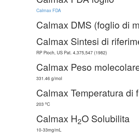
Calmax FDA
Calmax DMS (foglio di ma
Calmax Sintesi di riferi
RP Pioch, US Pat. 4,375,547 (1982)
Calmax Peso molecolar
331.46 g/mol
Calmax Temperatura di 
o
203
C
Calmax H
O Solubilita
2
10-33mg/mL