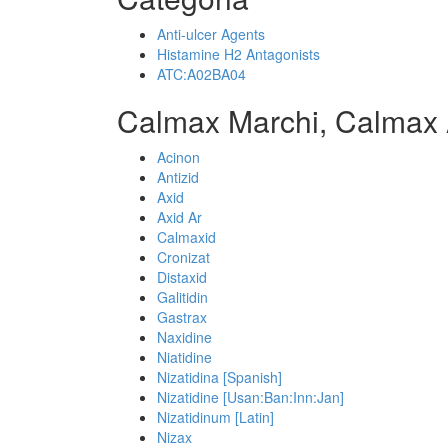
Anti-ulcer Agents
Histamine H2 Antagonists
ATC:A02BA04
Calmax Marchi, Calmax 
Acinon
Antizid
Axid
Axid Ar
Calmaxid
Cronizat
Distaxid
Galitidin
Gastrax
Naxidine
Niatidine
Nizatidina [Spanish]
Nizatidine [Usan:Ban:Inn:Jan]
Nizatidinum [Latin]
Nizax