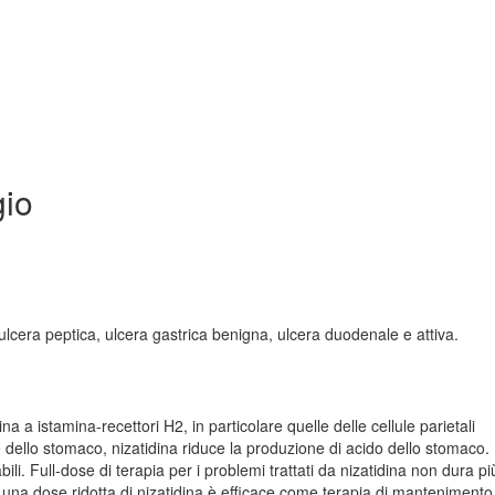
io
 ulcera peptica, ulcera gastrica benigna, ulcera duodenale e attiva.
ina a istamina-recettori H2, in particolare quelle delle cellule parietali
le dello stomaco, nizatidina riduce la produzione di acido dello stomaco.
i. Full-dose di terapia per i problemi trattati da nizatidina non dura pi
n una dose ridotta di nizatidina è efficace come terapia di manteniment