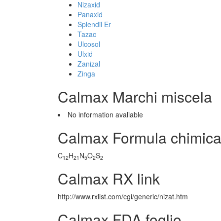
Nizaxid
Panaxid
Splendil Er
Tazac
Ulcosol
Ulxid
Zanizal
Zinga
Calmax Marchi miscela
No information avaliable
Calmax Formula chimic
C
H
N
O
S
12
21
5
2
2
Calmax RX link
http://www.rxlist.com/cgi/generic/nizat.htm
Calmax FDA foglio