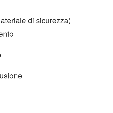
teriale di sicurezza)
mento
e
fusione