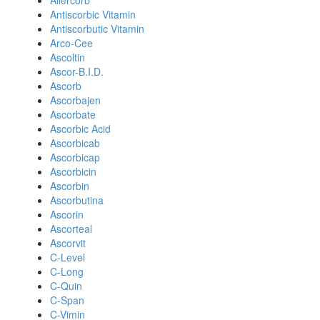
Allercorb
Antiscorbic Vitamin
Antiscorbutic Vitamin
Arco-Cee
Ascoltin
Ascor-B.I.D.
Ascorb
Ascorbajen
Ascorbate
Ascorbic Acid
Ascorbicab
Ascorbicap
Ascorbicin
Ascorbin
Ascorbutina
Ascorin
Ascorteal
Ascorvit
C-Level
C-Long
C-Quin
C-Span
C-Vimin