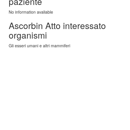
paziente
No information avaliable
Ascorbin Atto interessato
organismi
Gli esseri umani e altri mammiferi