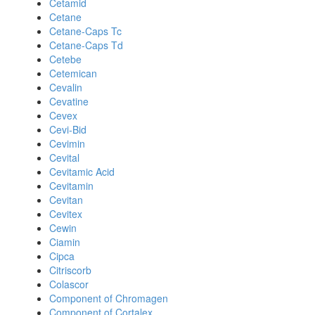
Cetamid
Cetane
Cetane-Caps Tc
Cetane-Caps Td
Cetebe
Cetemican
Cevalin
Cevatine
Cevex
Cevi-Bid
Cevimin
Cevital
Cevitamic Acid
Cevitamin
Cevitan
Cevitex
Cewin
Ciamin
Cipca
Citriscorb
Colascor
Component of Chromagen
Component of Cortalex