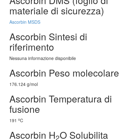
Ascorbin DMS (foglio di
materiale di sicurezza)
Ascorbin MSDS
Ascorbin Sintesi di
riferimento
Nessuna informazione disponibile
Ascorbin Peso molecolare
176.124 g/mol
Ascorbin Temperatura di
fusione
o
191
C
Ascorbin H
O Solubilita
2