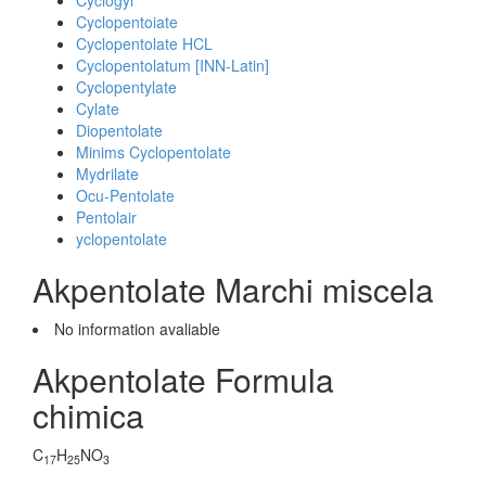
Cyclogyl
Cyclopentoiate
Cyclopentolate HCL
Cyclopentolatum [INN-Latin]
Cyclopentylate
Cylate
Diopentolate
Minims Cyclopentolate
Mydrilate
Ocu-Pentolate
Pentolair
yclopentolate
Akpentolate Marchi miscela
No information avaliable
Akpentolate Formula
chimica
C
H
NO
17
25
3