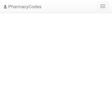
PharmacyCodes
Toggl
navig