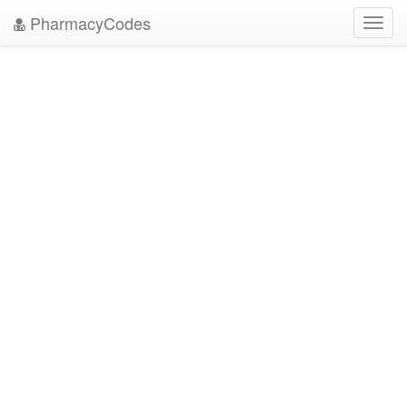
PharmacyCodes
Toggl
navig