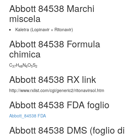
Abbott 84538 Marchi
miscela
Kaletra (Lopinavir + Ritonavir)
Abbott 84538 Formula
chimica
C
H
N
O
S
37
48
6
5
2
Abbott 84538 RX link
http://www.rxlist.com/cgi/generic2/ritonavirsol.htm
Abbott 84538 FDA foglio
Abbott_84538 FDA
Abbott 84538 DMS (foglio di