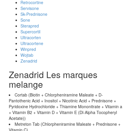
Retrocortine
Servisone
Sk-Prednisone
Sone
Sterapred
Supercortil
Ultracorten
Ultracortene
Winpred
Wojtab
Zenadrid
Zenadrid Les marques
melange
Cortab (Biotin + Chlorpheniramine Maleate + D-
Pantothenic Acid + Inositol + Nicotinic Acid + Prednisone +
Pyridoxine Hydrochloride + Thiamine Mononitrate + Vitamin a
+ Vitamin B2 + Vitamin D + Vitamin E (Dl-Alpha Tocopheryl
Acetate))
Metreton Tab (Chlorpheniramine Maleate + Prednisone +
Vitamin C)