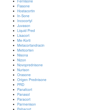
Fernisone
Fiasone
Hostacortin
In-Sone
Incocortyl
Juvason
Liquid Pred
Lisacort
Me-Korti
Metacortandracin
Meticorten
Nisona
Nizon
Novoprednisone
Nurison
Orasone
Origen Prednisone
PRD
Panafcort
Panasol
Paracort
Parmenison
Pehacort