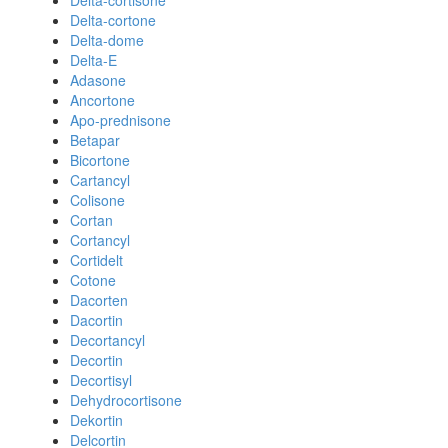
Delta-cortisone
Delta-cortone
Delta-dome
Delta-E
Adasone
Ancortone
Apo-prednisone
Betapar
Bicortone
Cartancyl
Colisone
Cortan
Cortancyl
Cortidelt
Cotone
Dacorten
Dacortin
Decortancyl
Decortin
Decortisyl
Dehydrocortisone
Dekortin
Delcortin