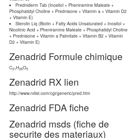
Predniderm Tab (Inositol + Pheniramine Maleate +
Phosphatidyl Choline + Prednisone + Vitamin a + Vitamin D2
+ Vitamin E)
Sterolin Liq (Biotin + Fatty Acids Unsaturated + Inositol +
Nicotinic Acid + Pheniramine Maleate + Phosphatidyl Choline
+ Prednisone + Vitamin a Palmitate + Vitamin B2 + Vitamin
D2 + Vitamin E)
Zenadrid Formule chimique
C
H
O
21
26
5
Zenadrid RX lien
http://www.rxlist.com/cgi/generic/pred.htm
Zenadrid FDA fiche
Zenadrid msds (fiche de
securite des materiaux)