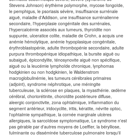
Stevens Johnson) érythème polymorphe, mycose fongoïde,
le pemphigus, le psoriasis sévère, insuffisance surrénale
aiguë, maladie d'Addison, une insuffisance surrénalienne
secondaire, l'hyperplasie congénitale des surrénales,
l'hypercalcémie associés aux tumeurs, thyroïdite non
suppurée, ulceratice colite, maladie de Crohn, a acquis une
anémie hémolytique, anémie hypoplasique congénitale,
érythroblastopénie, adulte thrombopénie secondaire, adulte
purpura thrombopénique idiopathique, la bursite aiguë ou
subaiguë, épicondylite, ténosynovite aiguë non spécifique,
aiguë ou la leucémie lymphoïde chronique, lynphomas
hodgkinien ou non hodgkinien, le Waldenstrom
macroglobulinémie, les tumeurs cérébrales primaires
(adjoint), syndrome néphrotique, une méningite
tuberculeuse, la sclérose en plaques, la myasthénie. œdème
cérébral, choriorétinite, choroïdite postérieure diffuse,
aleergic conjonctivite, zona ophtalmique, inflammation du
segment antérieur, iridocyclite, iritis, kératite, névrite optoc,
l'ophtalmie sympathique, la cornée marginale ulcères
allergiques, la sarcoïdose symptomatique, Le syndrome n'est
pas gérable par d'autres moyens de Loeffler, la bérylliose,
fulminante ou disséminée tuberculose pulmonaire lorsqu'il