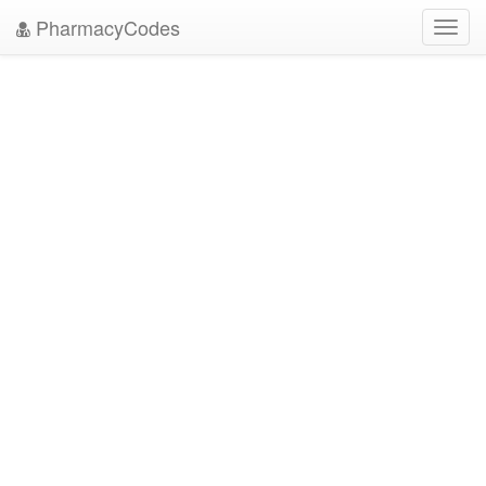
PharmacyCodes
Toggl
navig