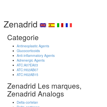
Zenadrid
Categorie
Antineoplastic Agents
Glucocorticoids
Anti-inflammatory Agents
Adrenergic Agents
ATC:A07EA03
ATC:H02AB07
ATC:H02AB15
Zenadrid Les marques,
Zenadrid Analogs
Delta-cortelan