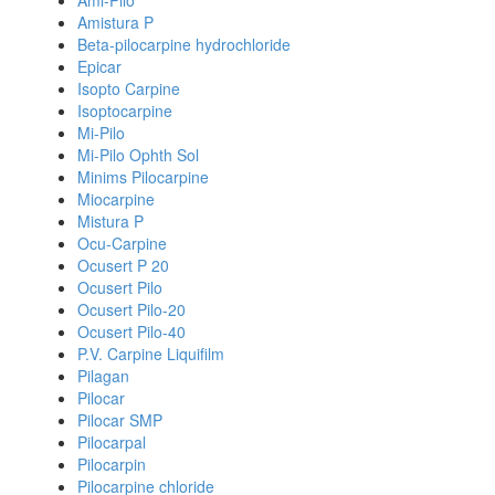
Ami-Pilo
Amistura P
Beta-pilocarpine hydrochloride
Epicar
Isopto Carpine
Isoptocarpine
Mi-Pilo
Mi-Pilo Ophth Sol
Minims Pilocarpine
Miocarpine
Mistura P
Ocu-Carpine
Ocusert P 20
Ocusert Pilo
Ocusert Pilo-20
Ocusert Pilo-40
P.V. Carpine Liquifilm
Pilagan
Pilocar
Pilocar SMP
Pilocarpal
Pilocarpin
Pilocarpine chloride