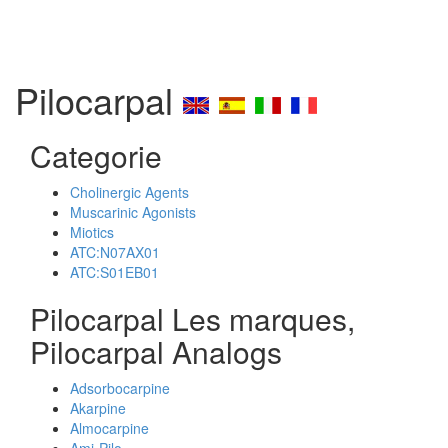
Pilocarpal
Categorie
Cholinergic Agents
Muscarinic Agonists
Miotics
ATC:N07AX01
ATC:S01EB01
Pilocarpal Les marques,
Pilocarpal Analogs
Adsorbocarpine
Akarpine
Almocarpine