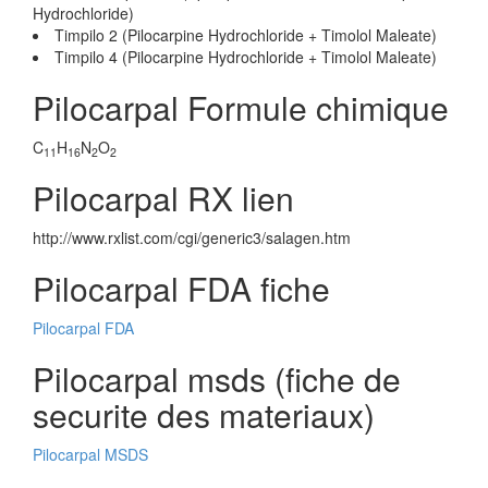
Hydrochloride)
Timpilo 2 (Pilocarpine Hydrochloride + Timolol Maleate)
Timpilo 4 (Pilocarpine Hydrochloride + Timolol Maleate)
Pilocarpal Formule chimique
C
H
N
O
11
16
2
2
Pilocarpal RX lien
http://www.rxlist.com/cgi/generic3/salagen.htm
Pilocarpal FDA fiche
Pilocarpal FDA
Pilocarpal msds (fiche de
securite des materiaux)
Pilocarpal MSDS