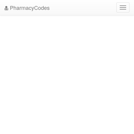
PharmacyCodes
Toggl
navig