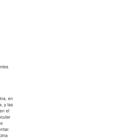
entes
ina, en
, y las
en el
ocular
de
ntar.
rpina