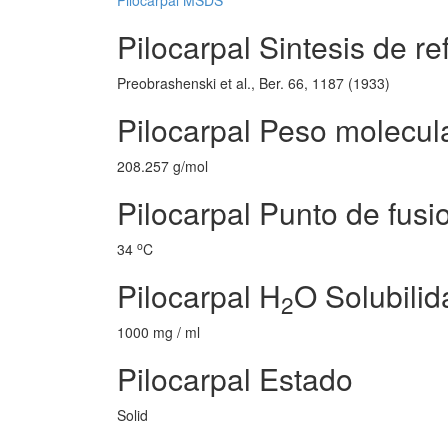
Pilocarpal MSDS
Pilocarpal Sintesis de re
Preobrashenski et al., Ber. 66, 1187 (1933)
Pilocarpal Peso molecul
208.257 g/mol
Pilocarpal Punto de fusi
o
34
C
Pilocarpal H
O Solubilid
2
1000 mg / ml
Pilocarpal Estado
Solid