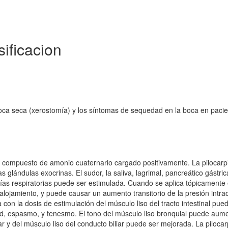
ificacion
 boca seca (xerostomía) y los síntomas de sequedad en la boca en paci
un compuesto de amonio cuaternario cargado positivamente. La pilocarp
glándulas exocrinas. El sudor, la saliva, lagrimal, pancreático gástrica
 vías respiratorias puede ser estimulada. Cuando se aplica tópicamente 
lojamiento, y puede causar un aumento transitorio de la presión intra
on la dosis de estimulación del músculo liso del tracto intestinal pue
d, espasmo, y tenesmo. El tono del músculo liso bronquial puede aume
iliar y del músculo liso del conducto biliar puede ser mejorada. La piloca