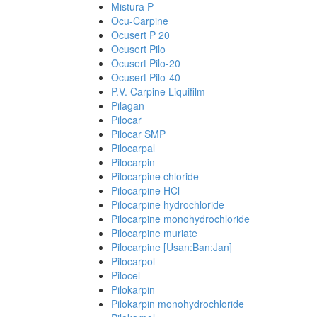
Mistura P
Ocu-Carpine
Ocusert P 20
Ocusert Pilo
Ocusert Pilo-20
Ocusert Pilo-40
P.V. Carpine Liquifilm
Pilagan
Pilocar
Pilocar SMP
Pilocarpal
Pilocarpin
Pilocarpine chloride
Pilocarpine HCl
Pilocarpine hydrochloride
Pilocarpine monohydrochloride
Pilocarpine muriate
Pilocarpine [Usan:Ban:Jan]
Pilocarpol
Pilocel
Pilokarpin
Pilokarpin monohydrochloride