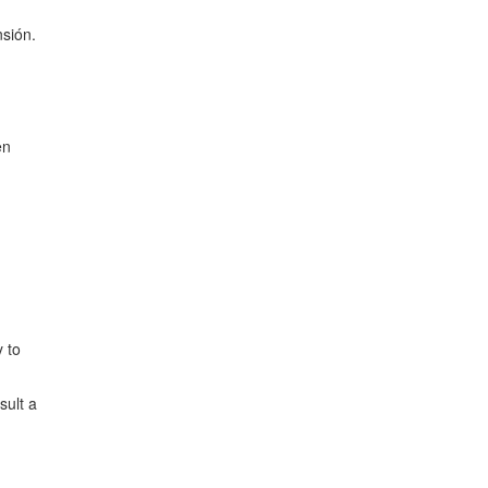
nsión.
en
y to
sult a