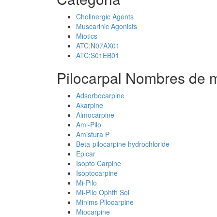
Cholinergic Agents
Muscarinic Agonists
Miotics
ATC:N07AX01
ATC:S01EB01
Pilocarpal Nombres de m
Adsorbocarpine
Akarpine
Almocarpine
Ami-Pilo
Amistura P
Beta-pilocarpine hydrochloride
Epicar
Isopto Carpine
Isoptocarpine
Mi-Pilo
Mi-Pilo Ophth Sol
Minims Pilocarpine
Miocarpine