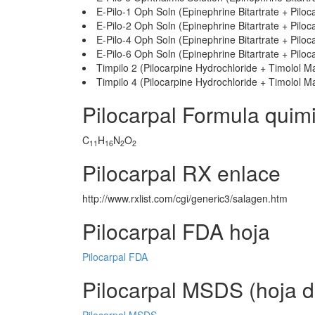
E-Pilo-1 Oph Soln (Epinephrine Bitartrate + Piloc
E-Pilo-2 Oph Soln (Epinephrine Bitartrate + Piloc
E-Pilo-4 Oph Soln (Epinephrine Bitartrate + Piloc
E-Pilo-6 Oph Soln (Epinephrine Bitartrate + Piloc
Timpilo 2 (Pilocarpine Hydrochloride + Timolol M
Timpilo 4 (Pilocarpine Hydrochloride + Timolol M
Pilocarpal Formula quim
C
H
N
O
11
16
2
2
Pilocarpal RX enlace
http://www.rxlist.com/cgi/generic3/salagen.htm
Pilocarpal FDA hoja
Pilocarpal FDA
Pilocarpal MSDS (hoja d