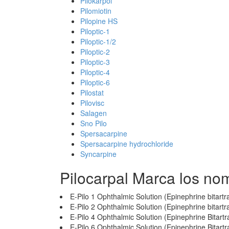
Pilokarpol
Pilomiotin
Pilopine HS
Piloptic-1
Piloptic-1/2
Piloptic-2
Piloptic-3
Piloptic-4
Piloptic-6
Pilostat
Pilovisc
Salagen
Sno Pilo
Spersacarpine
Spersacarpine hydrochloride
Syncarpine
Pilocarpal Marca los no
E-Pilo 1 Ophthalmic Solution (Epinephrine bitartr
E-Pilo 2 Ophthalmic Solution (Epinephrine bitartr
E-Pilo 4 Ophthalmic Solution (Epinephrine Bitartr
E-Pilo 6 Ophthalmic Solution (Epinephrine Bitartr