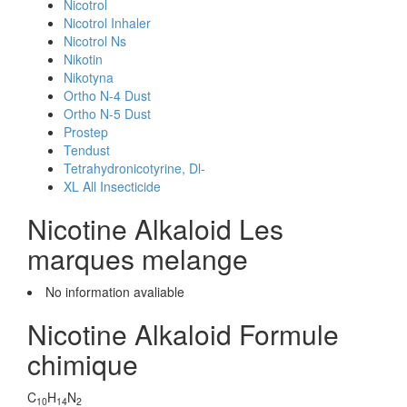
Nicotrol
Nicotrol Inhaler
Nicotrol Ns
Nikotin
Nikotyna
Ortho N-4 Dust
Ortho N-5 Dust
Prostep
Tendust
Tetrahydronicotyrine, Dl-
XL All Insecticide
Nicotine Alkaloid Les
marques melange
No information avaliable
Nicotine Alkaloid Formule
chimique
C
H
N
10
14
2