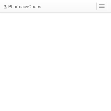
PharmacyCodes
Toggl
navig