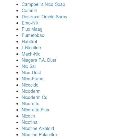
Campbell's Nico-Soap
Commit
Destruxol Orchid Spray
Emo-Nik
Flux Maag
Fumetobac
Habitrol
L-Nicotine
Mach-Nic
Niagara P.A. Dust
Nic-Sal
Nico-Dust
Nico-Fume
Nicocide
Nicoderm
Nicoderm Cq
Nicorette
Nicorette Plus
Nicotin
Nicotina
Nicotine Alkaloid
Nicotine Polacrilex