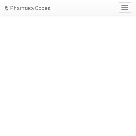
PharmacyCodes
Toggl
navig