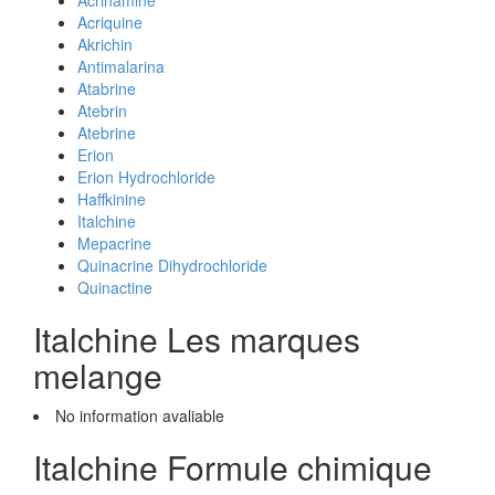
Acrinamine
Acriquine
Akrichin
Antimalarina
Atabrine
Atebrin
Atebrine
Erion
Erion Hydrochloride
Haffkinine
Italchine
Mepacrine
Quinacrine Dihydrochloride
Quinactine
Italchine Les marques
melange
No information avaliable
Italchine Formule chimique