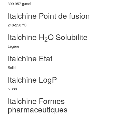
399.957 g/mol
Italchine Point de fusion
o
248-250
C
Italchine H
O Solubilite
2
Légère
Italchine Etat
Solid
Italchine LogP
5.388
Italchine Formes
pharmaceutiques