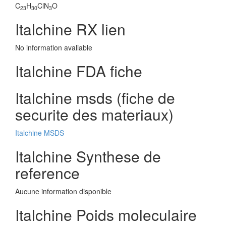
C
H
ClN
O
23
30
3
Italchine RX lien
No information avaliable
Italchine FDA fiche
Italchine msds (fiche de
securite des materiaux)
Italchine MSDS
Italchine Synthese de
reference
Aucune information disponible
Italchine Poids moleculaire