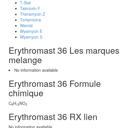
T-Stat
Taimoxin-F
Theramycin Z
Torlamicina
Wemid
Wyamycin E
Wyamycin S
Erythromast 36 Les marques
melange
No information avaliable
Erythromast 36 Formule
chimique
C
H
NO
9
13
2
Erythromast 36 RX lien
No information avaliable