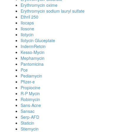
Erythromycin oxime
Erythromycin sodium lauryl sulfate
Ethril 250
Ilocaps
Ilosone
Ilotycin
Ilotycin Gluceptate
IndermRetcin
Kesso-Mycin
Mephamycin
Pantomicina
Pce
Pediamycin
Pfizer-e
Propiocine
R-P Mycin
Robimycin
Sans-Acne
Sansac
Serp-AFD
Staticin
Stiemycin