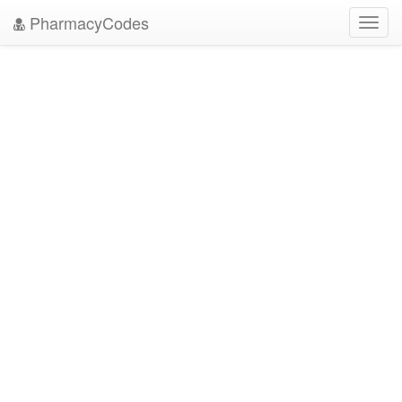
PharmacyCodes
Toggl
navig