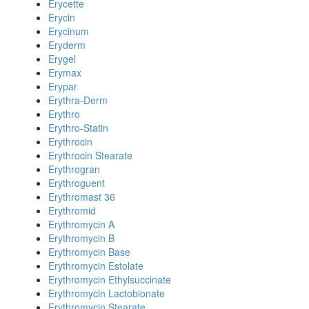
Erycette
Erycin
Erycinum
Eryderm
Erygel
Erymax
Erypar
Erythra-Derm
Erythro
Erythro-Statin
Erythrocin
Erythrocin Stearate
Erythrogran
Erythroguent
Erythromast 36
Erythromid
Erythromycin A
Erythromycin B
Erythromycin Base
Erythromycin Estolate
Erythromycin Ethylsuccinate
Erythromycin Lactobionate
Erythromycin Stearate