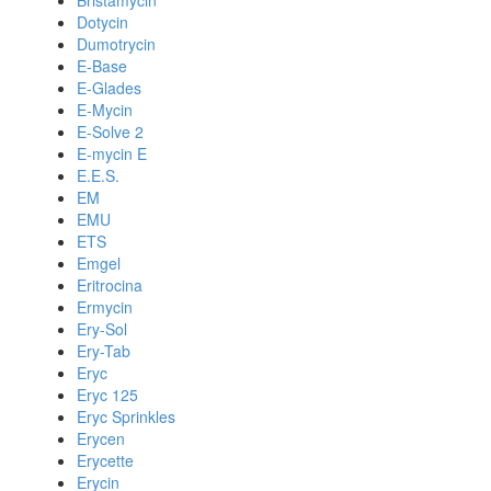
Bristamycin
Dotycin
Dumotrycin
E-Base
E-Glades
E-Mycin
E-Solve 2
E-mycin E
E.E.S.
EM
EMU
ETS
Emgel
Eritrocina
Ermycin
Ery-Sol
Ery-Tab
Eryc
Eryc 125
Eryc Sprinkles
Erycen
Erycette
Erycin