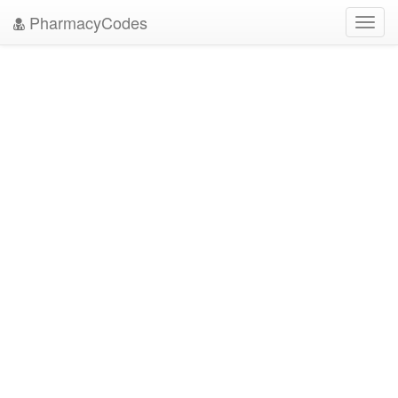
PharmacyCodes
Toggl
navig