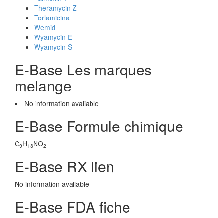
Theramycin Z
Torlamicina
Wemid
Wyamycin E
Wyamycin S
E-Base Les marques
melange
No information avaliable
E-Base Formule chimique
C
H
NO
9
13
2
E-Base RX lien
No information avaliable
E-Base FDA fiche