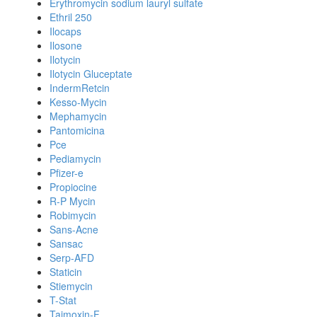
Erythromycin sodium lauryl sulfate
Ethril 250
Ilocaps
Ilosone
Ilotycin
Ilotycin Gluceptate
IndermRetcin
Kesso-Mycin
Mephamycin
Pantomicina
Pce
Pediamycin
Pfizer-e
Propiocine
R-P Mycin
Robimycin
Sans-Acne
Sansac
Serp-AFD
Staticin
Stiemycin
T-Stat
Taimoxin-F