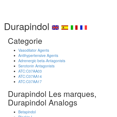
Durapindol
Categorie
Vasodilator Agents
Antihypertensive Agents
Adrenergic beta-Antagonists
Serotonin Antagonists
ATC:C07AA03
ATC:C07AA14
ATC:C07AA17
Durapindol Les marques,
Durapindol Analogs
Betapindol