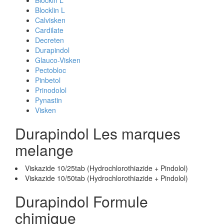
Blockin L
Blocklin L
Calvisken
Cardilate
Decreten
Durapindol
Glauco-Visken
Pectobloc
Pinbetol
Prinodolol
Pynastin
Visken
Durapindol Les marques
melange
Viskazide 10/25tab (Hydrochlorothiazide + Pindolol)
Viskazide 10/50tab (Hydrochlorothiazide + Pindolol)
Durapindol Formule
chimique