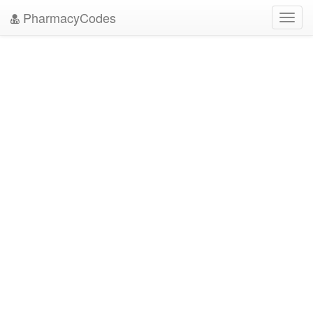
PharmacyCodes
Toggl
navig