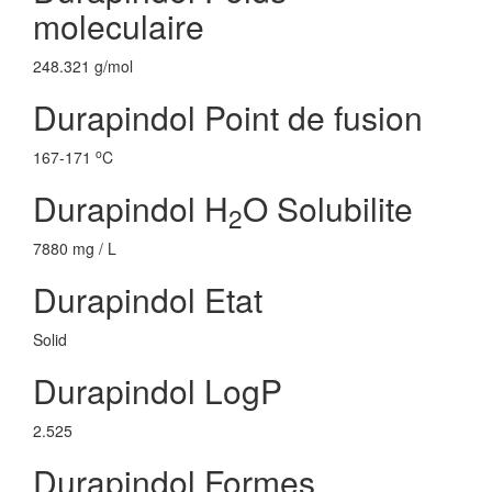
moleculaire
248.321 g/mol
Durapindol Point de fusion
o
167-171
C
Durapindol H
O Solubilite
2
7880 mg / L
Durapindol Etat
Solid
Durapindol LogP
2.525
Durapindol Formes