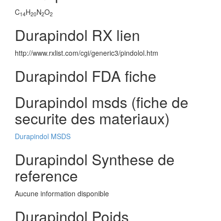
C
H
N
O
14
20
2
2
Durapindol RX lien
http://www.rxlist.com/cgi/generic3/pindolol.htm
Durapindol FDA fiche
Durapindol msds (fiche de
securite des materiaux)
Durapindol MSDS
Durapindol Synthese de
reference
Aucune information disponible
Durapindol Poids