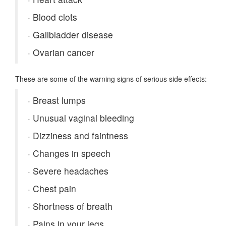
·
Blood clots
·
Gallbladder disease
·
Ovarian cancer
These are some of the warning signs of serious side effects:
·
Breast lumps
·
Unusual vaginal bleeding
·
Dizziness and faintness
·
Changes in speech
·
Severe headaches
·
Chest pain
·
Shortness of breath
·
Pains in your legs