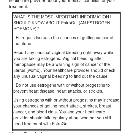
healthcare provider about your medical condition or your
treatment.
WHAT IS THE MOST IMPORTANT INFORMATION I
SHOULD KNOW ABOUT EstroGel (AN ESTROGEN
HORMONE)?
·
Estrogens increase the chances of getting cancer of
the uterus.
Report any unusual vaginal bleeding right away while
you are taking estrogens. Vaginal bleeding after
menopause may be a warning sign of cancer of the
uterus (womb). Your healthcare provider should check
any unusual vaginal bleeding to find out the cause.
·
Do not use estrogens with or without progestins to
prevent heart disease, heart attacks, or strokes.
Using estrogens with or without progestins may increase
your chances of getting heart attack, strokes, breast
cancer, and blood clots. You and your healthcare
provider should talk regularly about whether you still
need treatment with EstroGel.