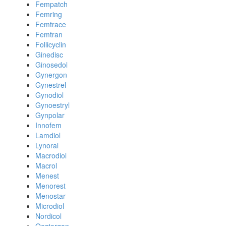
Fempatch
Femring
Femtrace
Femtran
Follicyclin
Ginedisc
Ginosedol
Gynergon
Gynestrel
Gynodiol
Gynoestryl
Gynpolar
Innofem
Lamdiol
Lynoral
Macrodiol
Macrol
Menest
Menorest
Menostar
Microdiol
Nordicol