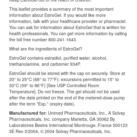
This leaflet provides a summary of the most important
information about EstroGel. If you would like more
information, talk with your healthcare provider or pharmacist.
You can ask for information about EstroGel that is written for
health professionals. You can get more information by calling
the toll free number 800-241-1643.
What are the ingredients of EstroGel?
EstroGel contains estradiol, purified water, alcohol,
triethanolamine, and carbomer 934P.
EstroGel should be stored with the cap on securely. Store at
20° to 25°C (68° to 77°F); excursions permitted to 15° to
30°C (59° to 86°F) [See USP Controlled Room
Temperature]. Do not freeze. The gel should not be used
after the date printed on the end of the metered-dose pump
after the term "Exp." (expiry date).
Manufactured for:
Unimed Pharmaceuticals, Inc., A Solvay
Pharmaceuticals, Inc. company Marietta, GA 30062 By
Laboratoires Besins International Montrouge, France 500123
3E Rev 3/2004, © 2004 Solvay Pharmaceuticals, Inc.