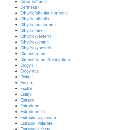
Depo-Estradiol
Dermestril
Dihydrofollicular Hormone
Dihydrofolliculin
Dihydromenformon
Dihydrotheelin
Dihydroxyesterin
Dihydroxyestrin
Dihydroxyoestrin
Dimenformon
Dimenformon Prolongatum
Diogyn
Diogynets
Divigel
Encore
Esclim
Estinyl
Estrace
Estraderm
Estraderm Tts
Estradiol Cypionate
Estradiol Valerate
Estradiol-17beta