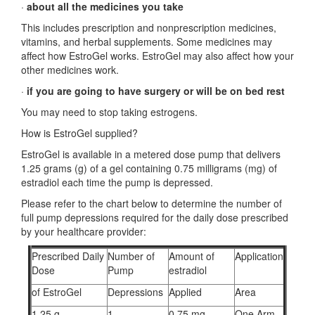
·
about all the medicines you take
This includes prescription and nonprescription medicines,
vitamins, and herbal supplements. Some medicines may
affect how EstroGel works. EstroGel may also affect how your
other medicines work.
·
if you are going to have surgery or will be on bed rest
You may need to stop taking estrogens.
How is EstroGel supplied?
EstroGel is available in a metered dose pump that delivers
1.25 grams (g) of a gel containing 0.75 milligrams (mg) of
estradiol each time the pump is depressed.
Please refer to the chart below to determine the number of
full pump depressions required for the daily dose prescribed
by your healthcare provider:
Prescribed Daily
Number of
Amount of
Application
Dose
Pump
estradiol
of EstroGel
Depressions
Applied
Area
1.25 g
1
0.75 mg
One Arm