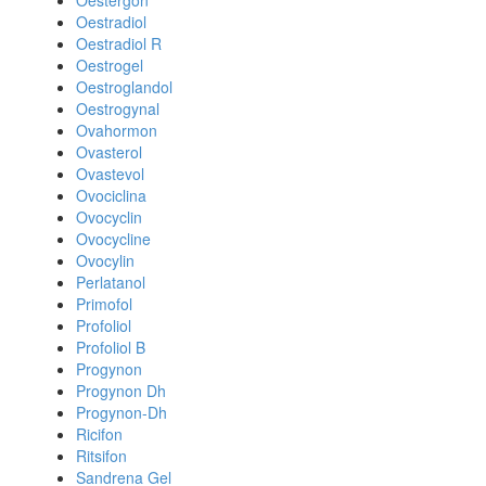
Oestergon
Oestradiol
Oestradiol R
Oestrogel
Oestroglandol
Oestrogynal
Ovahormon
Ovasterol
Ovastevol
Ovociclina
Ovocyclin
Ovocycline
Ovocylin
Perlatanol
Primofol
Profoliol
Profoliol B
Progynon
Progynon Dh
Progynon-Dh
Ricifon
Ritsifon
Sandrena Gel