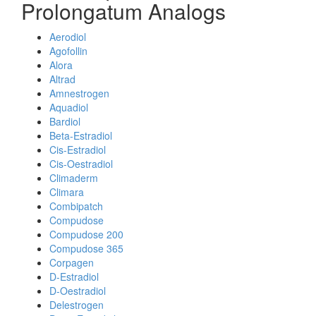
Prolongatum Analogs
Aerodiol
Agofollin
Alora
Altrad
Amnestrogen
Aquadiol
Bardiol
Beta-Estradiol
Cis-Estradiol
Cis-Oestradiol
Climaderm
Climara
Combipatch
Compudose
Compudose 200
Compudose 365
Corpagen
D-Estradiol
D-Oestradiol
Delestrogen