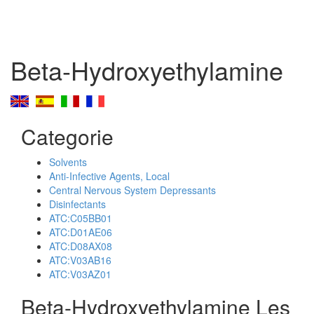
Beta-Hydroxyethylamine
Categorie
Solvents
Anti-Infective Agents, Local
Central Nervous System Depressants
Disinfectants
ATC:C05BB01
ATC:D01AE06
ATC:D08AX08
ATC:V03AB16
ATC:V03AZ01
Beta-Hydroxyethylamine Les