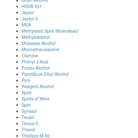
Grain Alcohol
HSDB 531
Jaysol
Jaysol S
MEA
Methylated Spirit Mineralised
Methylcarbinol
Molasses Alcohol
Monoethanolamine
Olamine
Phenyl J-Acid
Potato Alcohol
Punctilious Ethyl Alcohol
Pyro
Reagent Alcohol
Spirit
Spirits of Wine
Spirt
Synasol
Tecsol
Tecsol C
Thanol
Thiofaco M-50