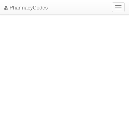
PharmacyCodes
Toggl
navig