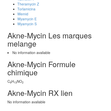
Theramycin Z
Torlamicina
Wemid
Wyamycin E
Wyamycin S
Akne-Mycin Les marques
melange
No information avaliable
Akne-Mycin Formule
chimique
C
H
NO
9
13
2
Akne-Mycin RX lien
No information avaliable