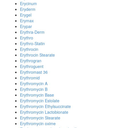
Erycinum
Eryderm
Erygel
Erymax
Erypar
Erythra-Derm
Erythro
Erythro-Statin
Erythrocin
Erythrocin Stearate
Erythrogran
Erythroguent
Erythromast 36
Erythromid
Erythromycin A
Erythromycin B
Erythromycin Base
Erythromycin Estolate
Erythromycin Ethylsuccinate
Erythromycin Lactobionate
Erythromycin Stearate
Erythromycin oxime