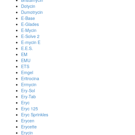
Bristamycin
Dotycin
Dumotrycin
E-Base
E-Glades
E-Mycin
E-Solve 2
E-mycin E
E.E.S.
EM
EMU
ETS
Emgel
Eritrocina
Ermycin
Ery-Sol
Ery-Tab
Eryc
Eryc 125
Eryc Sprinkles
Erycen
Erycette
Erycin