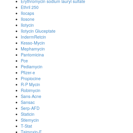
Erythromycin sodium lauryl sulfate
Ethril 250
Ilocaps
Ilosone
Ilotycin
Ilotycin Gluceptate
IndermRetcin
Kesso-Mycin
Mephamycin
Pantomicina
Pce
Pediamycin
Pfizer-e
Propiocine
R-P Mycin
Robimycin
Sans-Acne
Sansac
Serp-AFD
Staticin
Stiemycin
T-Stat
Taimoxin-F