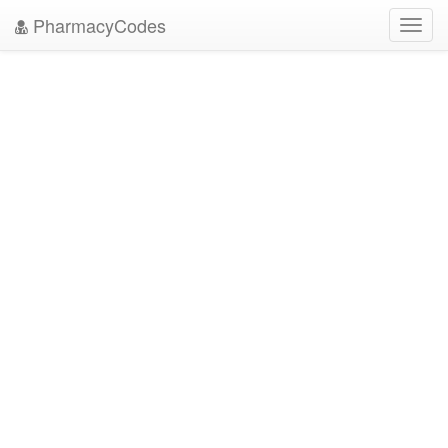
PharmacyCodes
Toggl
navig