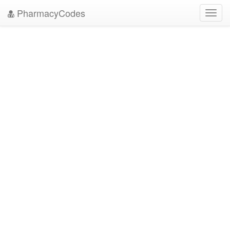
PharmacyCodes
Toggl
navig