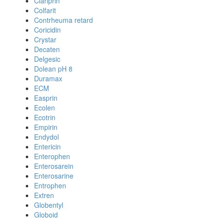
Clariprin
Colfarit
Contrheuma retard
Coricidin
Crystar
Decaten
Delgesic
Dolean pH 8
Duramax
ECM
Easprin
Ecolen
Ecotrin
Empirin
Endydol
Entericin
Enterophen
Enterosarein
Enterosarine
Entrophen
Extren
Globentyl
Globoid