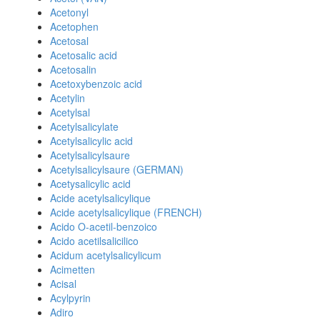
Acetonyl
Acetophen
Acetosal
Acetosalic acid
Acetosalin
Acetoxybenzoic acid
Acetylin
Acetylsal
Acetylsalicylate
Acetylsalicylic acid
Acetylsalicylsaure
Acetylsalicylsaure (GERMAN)
Acetysalicylic acid
Acide acetylsalicylique
Acide acetylsalicylique (FRENCH)
Acido O-acetil-benzoico
Acido acetilsalicilico
Acidum acetylsalicylicum
Acimetten
Acisal
Acylpyrin
Adiro