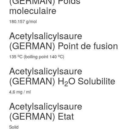
(GERMAN) Poids
moleculaire
180.157 g/mol
Acetylsalicylsaure
(GERMAN) Point de fusion
o
o
135
C (boiling point 140
C)
Acetylsalicylsaure
(GERMAN) H
O Solubilite
2
4,6 mg / ml
Acetylsalicylsaure
(GERMAN) Etat
Solid