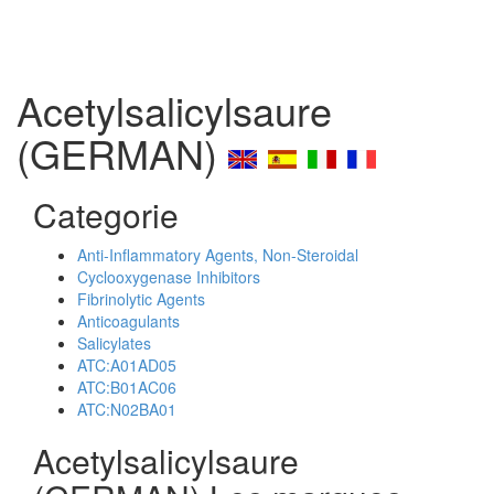
Acetylsalicylsaure
(GERMAN)
Categorie
Anti-Inflammatory Agents, Non-Steroidal
Cyclooxygenase Inhibitors
Fibrinolytic Agents
Anticoagulants
Salicylates
ATC:A01AD05
ATC:B01AC06
ATC:N02BA01
Acetylsalicylsaure