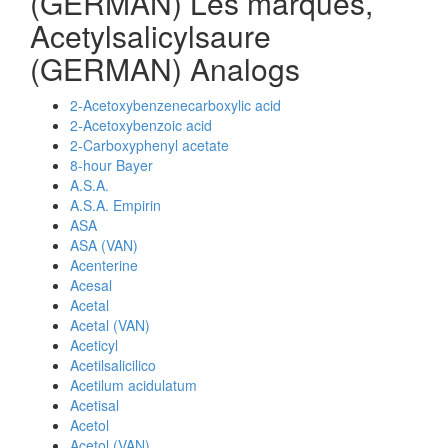
(GERMAN) Les marques,
Acetylsalicylsaure
(GERMAN) Analogs
2-Acetoxybenzenecarboxylic acid
2-Acetoxybenzoic acid
2-Carboxyphenyl acetate
8-hour Bayer
A.S.A.
A.S.A. Empirin
ASA
ASA (VAN)
Acenterine
Acesal
Acetal
Acetal (VAN)
Aceticyl
Acetilsalicilico
Acetilum acidulatum
Acetisal
Acetol
Acetol (VAN)