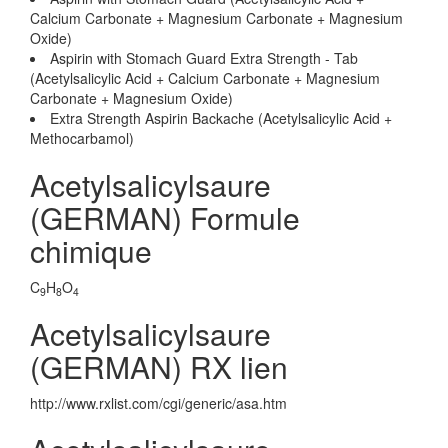
Calcium Carbonate + Magnesium Carbonate + Magnesium
Oxide)
Aspirin with Stomach Guard Extra Strength - Tab
(Acetylsalicylic Acid + Calcium Carbonate + Magnesium
Carbonate + Magnesium Oxide)
Extra Strength Aspirin Backache (Acetylsalicylic Acid +
Methocarbamol)
Acetylsalicylsaure
(GERMAN) Formule
chimique
C
H
O
9
8
4
Acetylsalicylsaure
(GERMAN) RX lien
http://www.rxlist.com/cgi/generic/asa.htm