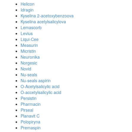
Helicon
Idragin
Kyselina 2-acetoxybenzoova
Kyselina acetylsalicylova
Lemascorb
Levius
Liqui-Cee
Measurin
Micristin
Neuronika
Norgesic
Novid
Nu-seals
Nu-seals aspirin
O-Acetylsalicylic acid
O-accetylsalicylic acid
Persistin
Pharmacin
Pirseal
Planavit C
Polopiryna
Premaspin