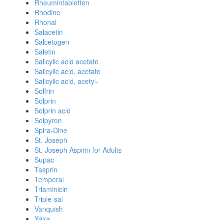
Rheumintabletten
Rhodine
Rhonal
Salacetin
Salcetogen
Saletin
Salicylic acid acetate
Salicylic acid, acetate
Salicylic acid, acetyl-
Solfrin
Solprin
Solprin acid
Solpyron
Spira-Dine
St. Joseph
St. Joseph Aspirin for Adults
Supac
Tasprin
Temperal
Triaminicin
Triple-sal
Vanquish
Xaxa