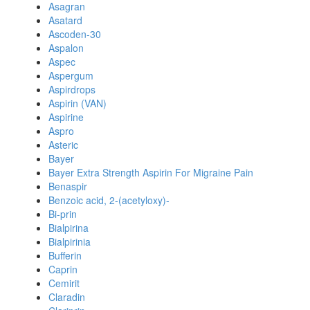
Asagran
Asatard
Ascoden-30
Aspalon
Aspec
Aspergum
Aspirdrops
Aspirin (VAN)
Aspirine
Aspro
Asteric
Bayer
Bayer Extra Strength Aspirin For Migraine Pain
Benaspir
Benzoic acid, 2-(acetyloxy)-
Bi-prin
Bialpirina
Bialpirinia
Bufferin
Caprin
Cemirit
Claradin