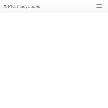
PharmacyCodes
Toggl
navig