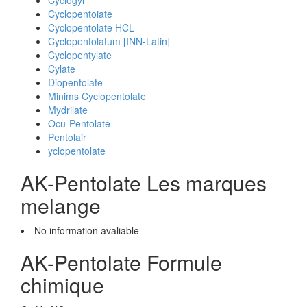
Cyclogyl
Cyclopentoiate
Cyclopentolate HCL
Cyclopentolatum [INN-Latin]
Cyclopentylate
Cylate
Diopentolate
Minims Cyclopentolate
Mydrilate
Ocu-Pentolate
Pentolair
yclopentolate
AK-Pentolate Les marques
melange
No information avaliable
AK-Pentolate Formule
chimique