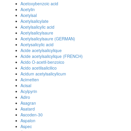
Acetoxybenzoic acid
Acetylin
Acetylsal
Acetylsalicylate
Acetylsalicylic acid
Acetylsalicylsaure
Acetylsalicylsaure (GERMAN)
Acetysalicylic acid
Acide acetylsalicylique
Acide acetylsalicylique (FRENCH)
Acido O-acetil-benzoico
Acido acetilsalicilico
Acidum acetylsalicylicum
Acimetten
Acisal
Acylpyrin
Adiro
Asagran
Asatard
Ascoden-30
Aspalon
Aspec