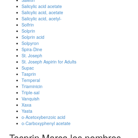
Saletin
Salicylic acid acetate
Salicylic acid, acetate
Salicylic acid, acetyl-
Solfrin
Solprin
Solprin acid
Solpyron
Spira-Dine
St. Joseph
St. Joseph Aspirin for Adults
Supac
Tasprin
Temperal
Triaminicin
Triple-sal
Vanquish
Xaxa
Yasta
o-Acetoxybenzoic acid
o-Carboxyphenyl acetate
Tasprin Marca los nombres