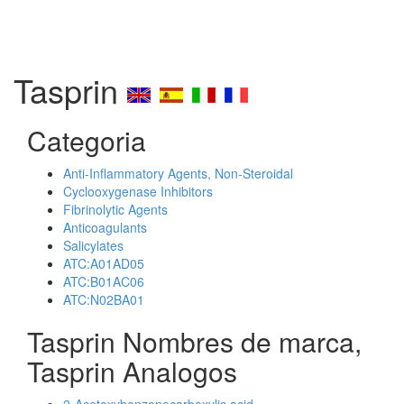
Tasprin
Categoria
Anti-Inflammatory Agents, Non-Steroidal
Cyclooxygenase Inhibitors
Fibrinolytic Agents
Anticoagulants
Salicylates
ATC:A01AD05
ATC:B01AC06
ATC:N02BA01
Tasprin Nombres de marca,
Tasprin Analogos