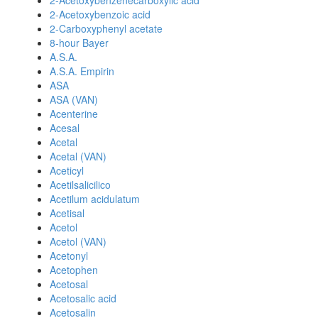
2-Acetoxybenzenecarboxylic acid
2-Acetoxybenzoic acid
2-Carboxyphenyl acetate
8-hour Bayer
A.S.A.
A.S.A. Empirin
ASA
ASA (VAN)
Acenterine
Acesal
Acetal
Acetal (VAN)
Aceticyl
Acetilsalicilico
Acetilum acidulatum
Acetisal
Acetol
Acetol (VAN)
Acetonyl
Acetophen
Acetosal
Acetosalic acid
Acetosalin