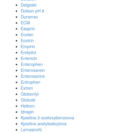
Delgesic
Dolean pH 8
Duramax
ECM
Easprin
Ecolen
Ecotrin
Empirin
Endydol
Entericin
Enterophen
Enterosarein
Enterosarine
Entrophen
Extren
Globentyl
Globoid
Helicon
Idragin
Kyselina 2-acetoxybenzoova
Kyselina acetylsalicylova
Lemascorb