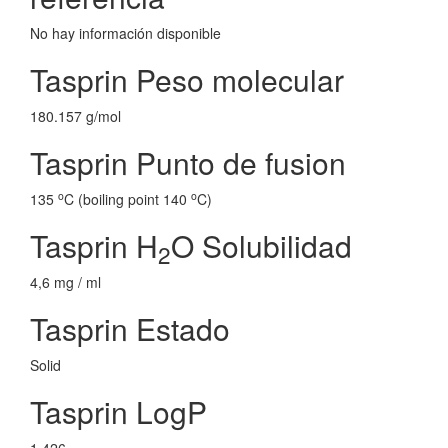
No hay información disponible
Tasprin Peso molecular
180.157 g/mol
Tasprin Punto de fusion
o
o
135
C (boiling point 140
C)
Tasprin H
O Solubilidad
2
4,6 mg / ml
Tasprin Estado
Solid
Tasprin LogP