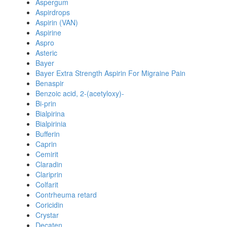
Aspergum
Aspirdrops
Aspirin (VAN)
Aspirine
Aspro
Asteric
Bayer
Bayer Extra Strength Aspirin For Migraine Pain
Benaspir
Benzoic acid, 2-(acetyloxy)-
Bi-prin
Bialpirina
Bialpirinia
Bufferin
Caprin
Cemirit
Claradin
Clariprin
Colfarit
Contrheuma retard
Coricidin
Crystar
Decaten