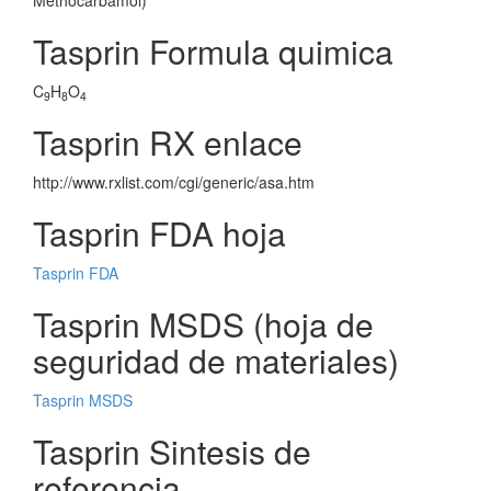
Methocarbamol)
Tasprin Formula quimica
C
H
O
9
8
4
Tasprin RX enlace
http://www.rxlist.com/cgi/generic/asa.htm
Tasprin FDA hoja
Tasprin FDA
Tasprin MSDS (hoja de
seguridad de materiales)
Tasprin MSDS
Tasprin Sintesis de
referencia