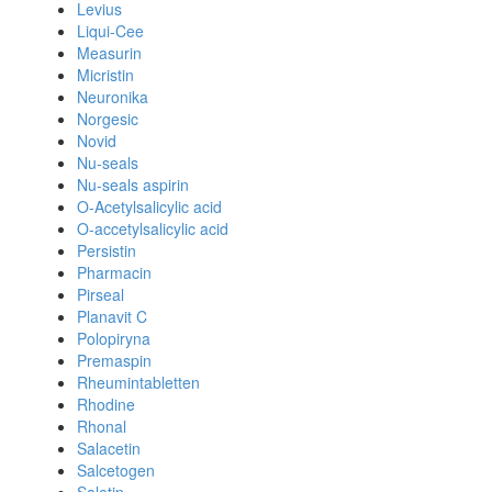
Levius
Liqui-Cee
Measurin
Micristin
Neuronika
Norgesic
Novid
Nu-seals
Nu-seals aspirin
O-Acetylsalicylic acid
O-accetylsalicylic acid
Persistin
Pharmacin
Pirseal
Planavit C
Polopiryna
Premaspin
Rheumintabletten
Rhodine
Rhonal
Salacetin
Salcetogen