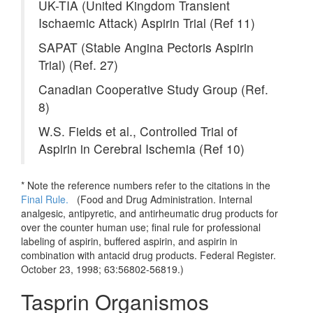
UK-TIA (United Kingdom Transient
Ischaemic Attack) Aspirin Trial (Ref 11)
SAPAT (Stable Angina Pectoris Aspirin
Trial) (Ref. 27)
Canadian Cooperative Study Group (Ref.
8)
W.S. Fields et al., Controlled Trial of
Aspirin in Cerebral Ischemia (Ref 10)
* Note the reference numbers refer to the citations in the
Final Rule.
(
Food and Drug Administration. Internal
analgesic, antipyretic, and antirheumatic drug products for
over the counter human use; final rule for professional
labeling of aspirin, buffered aspirin, and aspirin in
combination with antacid drug products. Federal Register.
October 23, 1998; 63:56802-56819.)
Tasprin Organismos