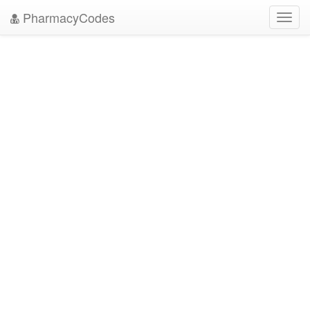
PharmacyCodes
Toggl
navig