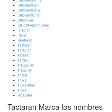
Chlorprothixine
Chlorprotixen
Chlorprotixene
Chlorprotixine
Chlothixen
Cis-Chlorprothixene
Iaractan
Paxyl
Rentovet
Tactaran
Taractan
Tarasan
Tardan
Tranquilan
Traquilan
Trictal
Truxal
Truxaletten
Truxil
Vetacalm
Tactaran Marca los nombres