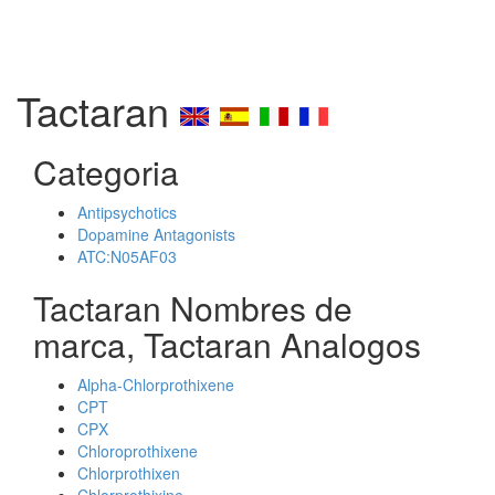
Tactaran
Categoria
Antipsychotics
Dopamine Antagonists
ATC:N05AF03
Tactaran Nombres de
marca, Tactaran Analogos
Alpha-Chlorprothixene
CPT
CPX
Chloroprothixene
Chlorprothixen