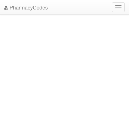
PharmacyCodes
Toggl
navig