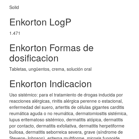
Solid
Enkorton LogP
1.471
Enkorton Formas de
dosificacion
Tabletas, ungüentos, crema, solución oral
Enkorton Indicacion
Uso sistémico: para el tratamiento de drogas inducida por
reacciones alérgicas, rinitis alérgica perenne o estacional,
enfermedad del suero, arteritis de células gigantes carditis
reumática aguda o no reumática, dermatomiositis sistémica,
lupus eritematoso sistémico, dermatitis atópica, dermatitis
por contacto, dermatitis exfoliativa, dermatitis herpetiforme
bullosa, dermatitis seborreica severa, grave (síndrome de
Stevens-Johnson), eritema multiforme, micosis fungoide,