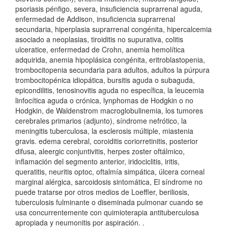
psoriasis pénfigo, severa, insuficiencia suprarrenal aguda,
enfermedad de Addison, insuficiencia suprarrenal
secundaria, hiperplasia suprarrenal congénita, hipercalcemia
asociado a neoplasias, tiroiditis no supurativa, colitis
ulceratice, enfermedad de Crohn, anemia hemolítica
adquirida, anemia hipoplásica congénita, eritroblastopenia,
trombocitopenia secundaria para adultos, adultos la púrpura
trombocitopénica idiopática, bursitis aguda o subaguda,
epicondilitis, tenosinovitis aguda no específica, la leucemia
linfocítica aguda o crónica, lynphomas de Hodgkin o no
Hodgkin, de Waldenstrom macroglobulinemia, los tumores
cerebrales primarios (adjunto), síndrome nefrótico, la
meningitis tuberculosa, la esclerosis múltiple, miastenia
gravis. edema cerebral, coroiditis coriorretinitis, posterior
difusa, aleergic conjuntivitis, herpes zoster oftálmico,
inflamación del segmento anterior, iridociclitis, iritis,
queratitis, neuritis optoc, oftalmía simpática, úlcera corneal
marginal alérgica, sarcoidosis sintomática, El síndrome no
puede tratarse por otros medios de Loeffler, beriliosis,
tuberculosis fulminante o diseminada pulmonar cuando se
usa concurrentemente con quimioterapia antituberculosa
apropiada y neumonitis por aspiración. .