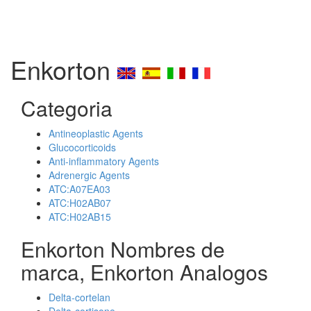
Enkorton
Categoria
Antineoplastic Agents
Glucocorticoids
Anti-inflammatory Agents
Adrenergic Agents
ATC:A07EA03
ATC:H02AB07
ATC:H02AB15
Enkorton Nombres de
marca, Enkorton Analogos
Delta-cortelan