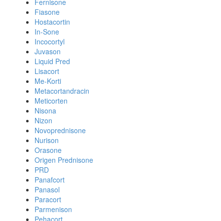
Fernisone
Fiasone
Hostacortin
In-Sone
Incocortyl
Juvason
Liquid Pred
Lisacort
Me-Korti
Metacortandracin
Meticorten
Nisona
Nizon
Novoprednisone
Nurison
Orasone
Origen Prednisone
PRD
Panafcort
Panasol
Paracort
Parmenison
Pehacort