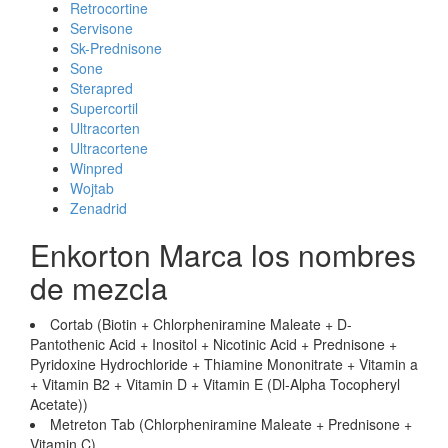
Retrocortine
Servisone
Sk-Prednisone
Sone
Sterapred
Supercortil
Ultracorten
Ultracortene
Winpred
Wojtab
Zenadrid
Enkorton Marca los nombres
de mezcla
Cortab (Biotin + Chlorpheniramine Maleate + D-
Pantothenic Acid + Inositol + Nicotinic Acid + Prednisone +
Pyridoxine Hydrochloride + Thiamine Mononitrate + Vitamin a
+ Vitamin B2 + Vitamin D + Vitamin E (Dl-Alpha Tocopheryl
Acetate))
Metreton Tab (Chlorpheniramine Maleate + Prednisone +
Vitamin C)