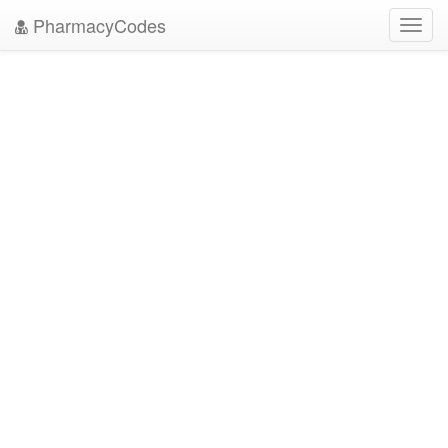
PharmacyCodes
Toggl
navig