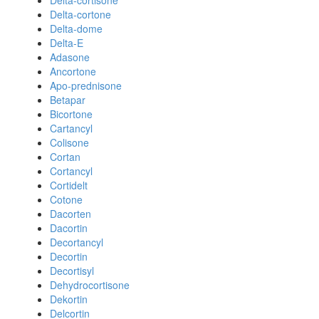
Delta-cortisone
Delta-cortone
Delta-dome
Delta-E
Adasone
Ancortone
Apo-prednisone
Betapar
Bicortone
Cartancyl
Colisone
Cortan
Cortancyl
Cortidelt
Cotone
Dacorten
Dacortin
Decortancyl
Decortin
Decortisyl
Dehydrocortisone
Dekortin
Delcortin