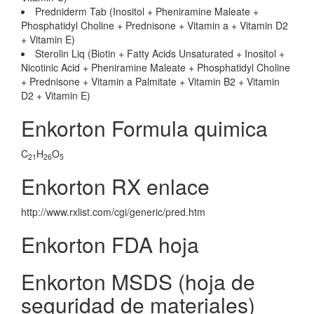
Predniderm Tab (Inositol + Pheniramine Maleate +
Phosphatidyl Choline + Prednisone + Vitamin a + Vitamin D2
+ Vitamin E)
Sterolin Liq (Biotin + Fatty Acids Unsaturated + Inositol +
Nicotinic Acid + Pheniramine Maleate + Phosphatidyl Choline
+ Prednisone + Vitamin a Palmitate + Vitamin B2 + Vitamin
D2 + Vitamin E)
Enkorton Formula quimica
C
H
O
21
26
5
Enkorton RX enlace
http://www.rxlist.com/cgi/generic/pred.htm
Enkorton FDA hoja
Enkorton MSDS (hoja de
seguridad de materiales)