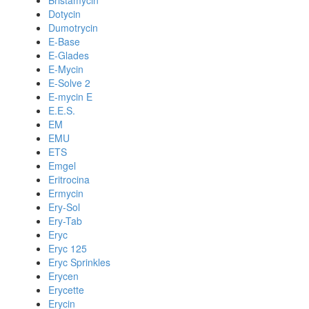
Bristamycin
Dotycin
Dumotrycin
E-Base
E-Glades
E-Mycin
E-Solve 2
E-mycin E
E.E.S.
EM
EMU
ETS
Emgel
Eritrocina
Ermycin
Ery-Sol
Ery-Tab
Eryc
Eryc 125
Eryc Sprinkles
Erycen
Erycette
Erycin