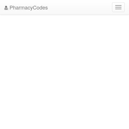
PharmacyCodes
Toggl
navig