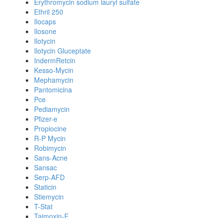
Erythromycin sodium lauryl sulfate
Ethril 250
Ilocaps
Ilosone
Ilotycin
Ilotycin Gluceptate
IndermRetcin
Kesso-Mycin
Mephamycin
Pantomicina
Pce
Pediamycin
Pfizer-e
Propiocine
R-P Mycin
Robimycin
Sans-Acne
Sansac
Serp-AFD
Staticin
Stiemycin
T-Stat
Taimoxin-F