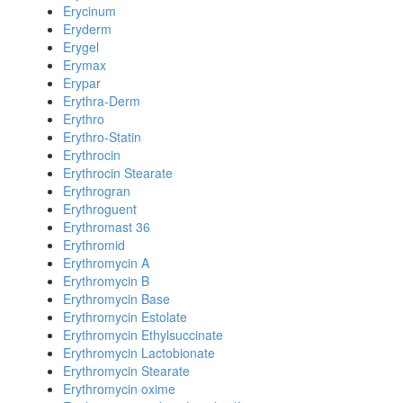
Erycinum
Eryderm
Erygel
Erymax
Erypar
Erythra-Derm
Erythro
Erythro-Statin
Erythrocin
Erythrocin Stearate
Erythrogran
Erythroguent
Erythromast 36
Erythromid
Erythromycin A
Erythromycin B
Erythromycin Base
Erythromycin Estolate
Erythromycin Ethylsuccinate
Erythromycin Lactobionate
Erythromycin Stearate
Erythromycin oxime