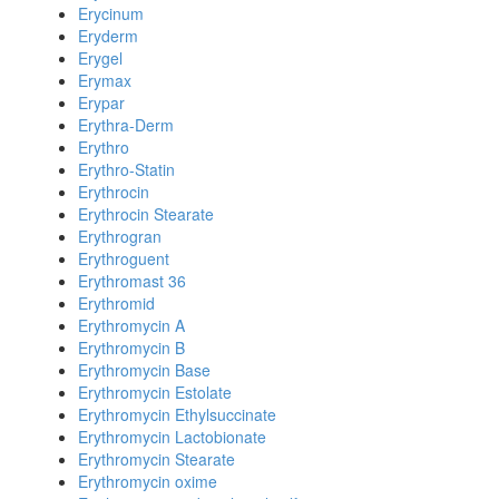
Erycinum
Eryderm
Erygel
Erymax
Erypar
Erythra-Derm
Erythro
Erythro-Statin
Erythrocin
Erythrocin Stearate
Erythrogran
Erythroguent
Erythromast 36
Erythromid
Erythromycin A
Erythromycin B
Erythromycin Base
Erythromycin Estolate
Erythromycin Ethylsuccinate
Erythromycin Lactobionate
Erythromycin Stearate
Erythromycin oxime