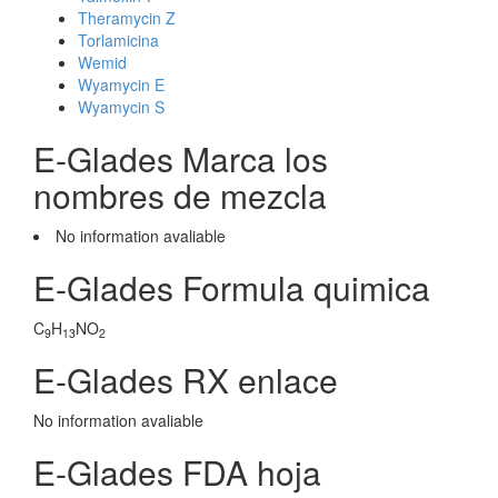
Theramycin Z
Torlamicina
Wemid
Wyamycin E
Wyamycin S
E-Glades Marca los
nombres de mezcla
No information avaliable
E-Glades Formula quimica
C
H
NO
9
13
2
E-Glades RX enlace
No information avaliable
E-Glades FDA hoja