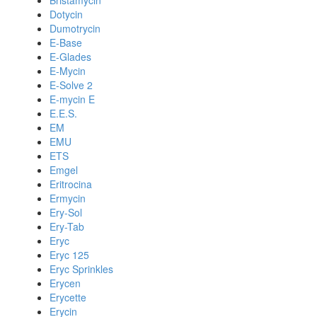
Bristamycin
Dotycin
Dumotrycin
E-Base
E-Glades
E-Mycin
E-Solve 2
E-mycin E
E.E.S.
EM
EMU
ETS
Emgel
Eritrocina
Ermycin
Ery-Sol
Ery-Tab
Eryc
Eryc 125
Eryc Sprinkles
Erycen
Erycette
Erycin