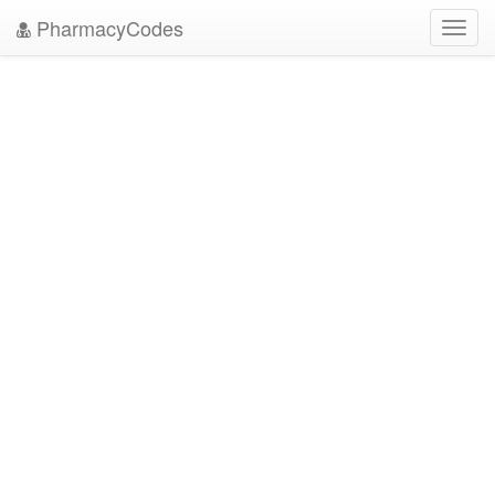
PharmacyCodes
Toggl
navig