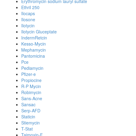
Erythromycin sodium lauryl sulfate
Ethril 250
Ilocaps
Ilosone
Ilotycin
Ilotycin Gluceptate
IndermRetcin
Kesso-Mycin
Mephamycin
Pantomicina
Pce
Pediamycin
Pfizer-e
Propiocine
R-P Mycin
Robimycin
Sans-Acne
Sansac
Serp-AFD
Staticin
Stiemycin
T-Stat
Taimoxin-F