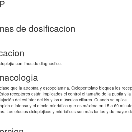
gP
as de dosificacion
cacion
cloplejía con fines de diagnóstico.
macologia
clase que la atropina y escopolamina. Ciclopentolato bloquea los rece
stos receptores están implicados el control el tamaño de la pupila y la
lajación del esfínter del iris y los músculos ciliares. Cuando se aplica
rápida e intensa y el efecto midriático que es máxima en 15 a 60 minuto
. Los efectos ciclopléjicos y midriáticos son más lentos y de mayor d
orcion