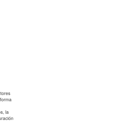
ptores
 forma
s, la
uración