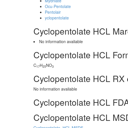
Mydrilate
Ocu-Pentolate
Pentolair
yclopentolate
Cyclopentolate HCL Mar
No information avaliable
Cyclopentolate HCL For
C
H
NO
17
25
3
Cyclopentolate HCL RX 
No information avaliable
Cyclopentolate HCL FDA
Cyclopentolate HCL MSD
Cyclopentolate_HCL MSDS