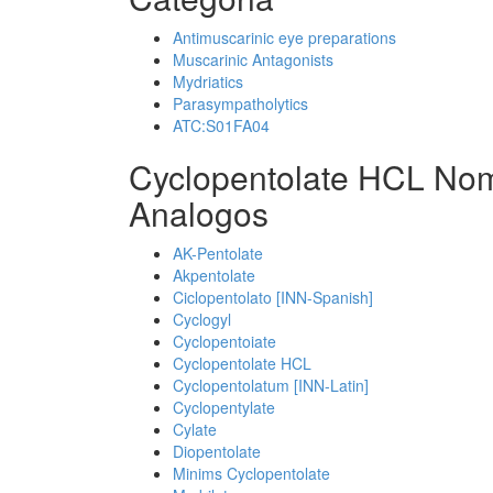
Antimuscarinic eye preparations
Muscarinic Antagonists
Mydriatics
Parasympatholytics
ATC:S01FA04
Cyclopentolate HCL Nom
Analogos
AK-Pentolate
Akpentolate
Ciclopentolato [INN-Spanish]
Cyclogyl
Cyclopentoiate
Cyclopentolate HCL
Cyclopentolatum [INN-Latin]
Cyclopentylate
Cylate
Diopentolate
Minims Cyclopentolate