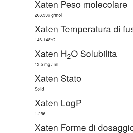
Xaten Peso molecolare
266.336 g/mol
Xaten Temperatura di fu
o
146-148
C
Xaten H
O Solubilita
2
13,5 mg / ml
Xaten Stato
Solid
Xaten LogP
1.256
Xaten Forme di dosaggi