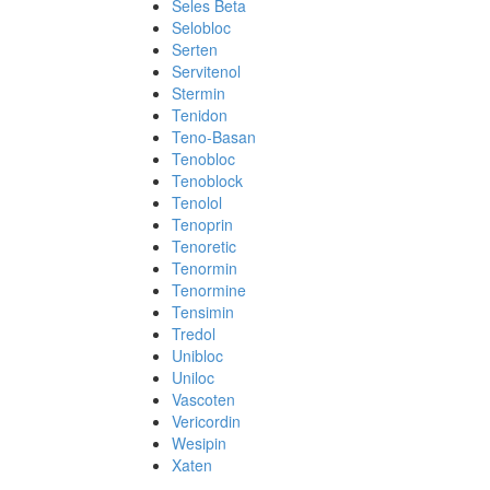
Seles Beta
Selobloc
Serten
Servitenol
Stermin
Tenidon
Teno-Basan
Tenobloc
Tenoblock
Tenolol
Tenoprin
Tenoretic
Tenormin
Tenormine
Tensimin
Tredol
Unibloc
Uniloc
Vascoten
Vericordin
Wesipin
Xaten