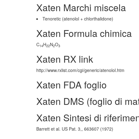
Xaten Marchi miscela
Tenoretic (atenolol + chlorthalidone)
Xaten Formula chimica
C
H
N
O
14
22
2
3
Xaten RX link
http://www.rxlist.com/cgi/generic/atenolol.htm
Xaten FDA foglio
Xaten DMS (foglio di mat
Xaten Sintesi di riferime
Barrett et al. US Pat. 3,, 663607 (1972)