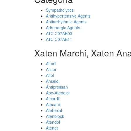
Sympatholytics
Antihypertensive Agents
Antiarrhythmic Agents
Adrenergic Agents
ATC:C07AB03
ATC:C07AB11
Xaten Marchi, Xaten Ana
Aircrit
Alinor
Altol
Anselol
Antipressan
Apo-Atenolol
Atcardil
Atecard
Atehexal
Atenblock
Atendol
Atenet