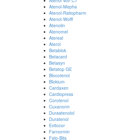
Atenol Von CT
Atenol-Mepha
Atenol-Ratiopharm
Atenol-Wolff
Atenolin
Atenomel
Atereal
Aterol
Betablok
Betacard
Betasyn
Betatop GE
Blocotenol
Blokium
Cardaxen
Cardiopress
Corotenol
Cuxanorm
Duraatenolol
Duratenol
Evitocor
Farnormin
Felo-Bits