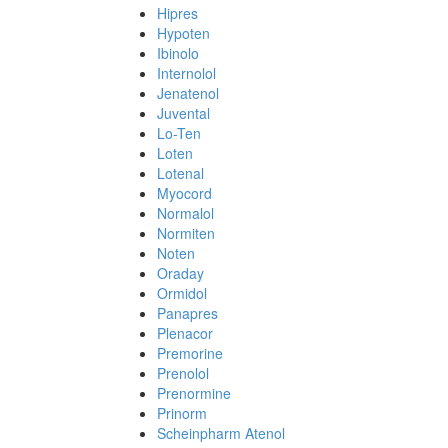
Hipres
Hypoten
Ibinolo
Internolol
Jenatenol
Juvental
Lo-Ten
Loten
Lotenal
Myocord
Normalol
Normiten
Noten
Oraday
Ormidol
Panapres
Plenacor
Premorine
Prenolol
Prenormine
Prinorm
Scheinpharm Atenol