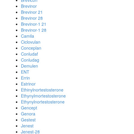
Brevicon
Brevinor
Brevinor 21
Brevinor 28
Brevinor-1 21
Brevinor-1 28
Camila
Ciclovulan
Conceplan
Conludaf
Conludag
Demulen
ENT
Errin
Estrinor
Ethinylnortestosterone
Ethynylmortestosterone
Ethynylnortestosterone
Gencept
Genora
Gestest
Jenest
Jenest-28