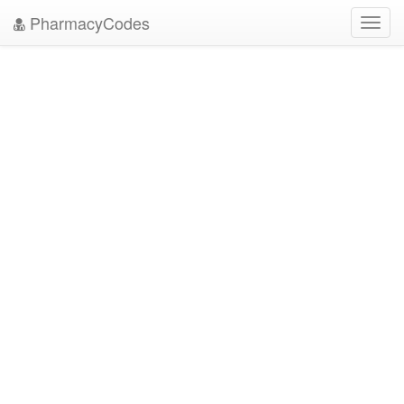
PharmacyCodes
Toggl
navig