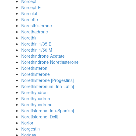
Norcept
Norcept-E
Norcolut
Nordette
Noresthisterone
Norethadrone
Norethin
Norethin 1/35 E
Norethin 1/50 M
Norethindrone Acetate
Norethindrone Norethisterone
Norethisteron
Norethisterone
Norethisterone [Progestins]
Norethisteronum [Inn-Latin]
Norethyndron
Norethynodron
Norethynodrone
Noretisterona [Inn-Spanish]
Noretisterone [Dcit]
Norfor
Norgestin
Noriday