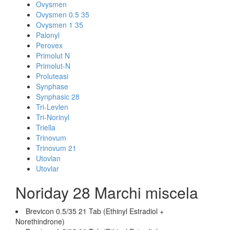
Ovysmen
Ovysmen 0.5 35
Ovysmen 1 35
Palonyl
Perovex
Primolut N
Primolut-N
Proluteasi
Synphase
Synphasic 28
Tri-Levlen
Tri-Norinyl
Triella
Trinovum
Trinovum 21
Utovlan
Utovlar
Noriday 28 Marchi miscela
Brevicon 0.5/35 21 Tab (Ethinyl Estradiol +
Norethindrone)