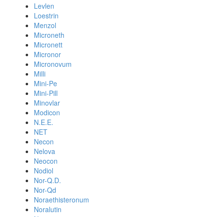
Levlen
Loestrin
Menzol
Microneth
Micronett
Micronor
Micronovum
Milli
Mini-Pe
Mini-Pill
Minovlar
Modicon
N.E.E.
NET
Necon
Nelova
Neocon
Nodiol
Nor-Q.D.
Nor-Qd
Noraethisteronum
Noralutin