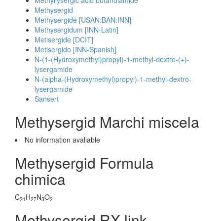
Methyllysergic acid butanolamide
Methysergid
Methysergide [USAN:BAN:INN]
Methysergidum [INN-Latin]
Metisergide [DCIT]
Metisergido [INN-Spanish]
N-(1-(Hydroxymethyl)propyl)-1-methyl-dextro-(+)-
lysergamide
N-(alpha-(Hydroxymethyl)propyl)-1-methyl-dextro-
lysergamide
Sansert
Methysergid Marchi miscela
No information avaliable
Methysergid Formula
chimica
C
H
N
O
21
27
3
2
Methysergid RX link