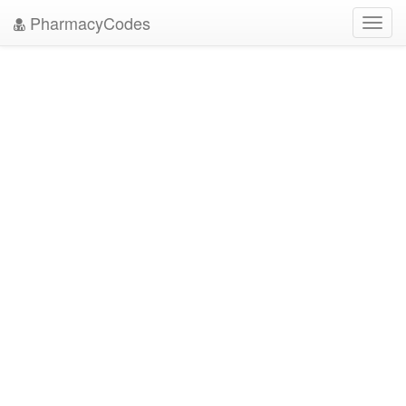
PharmacyCodes
Toggl
navig