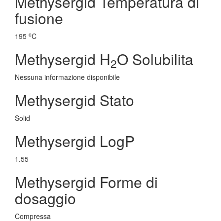
Methysergid Temperatura di
fusione
o
195
C
Methysergid H
O Solubilita
2
Nessuna informazione disponibile
Methysergid Stato
Solid
Methysergid LogP
1.55
Methysergid Forme di
dosaggio
Compressa