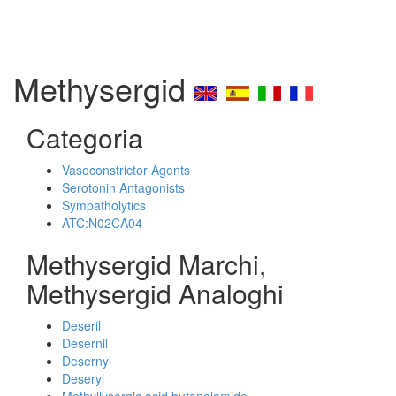
Methysergid
Categoria
Vasoconstrictor Agents
Serotonin Antagonists
Sympatholytics
ATC:N02CA04
Methysergid Marchi,
Methysergid Analoghi
Deseril
Desernil
Desernyl
Deseryl