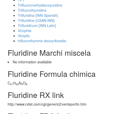
TFT
Trifluoromethyldeoxyuridine
Trifluorothymidine
Trifluridina [INN-Spanish]
Trifluridine [USAN:INN]
Trifluridinum [INN-Latin]
Virophta
Viroptic
trifluorothymine deoxyriboside
Fluridine Marchi miscela
No information avaliable
Fluridine Formula chimica
C
H
N
O
41
42
4
8
Fluridine RX link
http://www.rxlist.com/cgi/generic2/verteporfin.htm