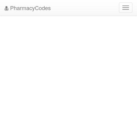
PharmacyCodes
Toggl
navig