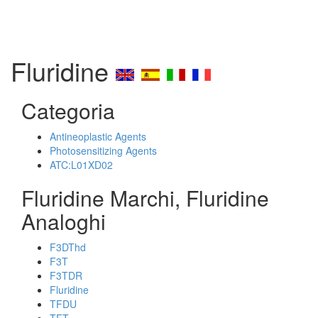
Fluridine
Categoria
Antineoplastic Agents
Photosensitizing Agents
ATC:L01XD02
Fluridine Marchi, Fluridine
Analoghi
F3DThd
F3T
F3TDR
Fluridine
TFDU