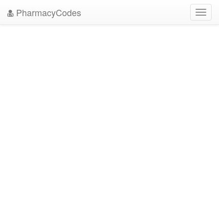
PharmacyCodes
Toggl
navig