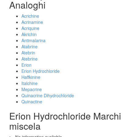
Analoghi
Acrichine
Acrinamine
Acriquine
Akrichin
Antimalarina
Atabrine
Atebrin
Atebrine
Erion
Erion Hydrochloride
Haffkinine
Italchine
Mepacrine
Quinacrine Dihydrochloride
Quinactine
Erion Hydrochloride Marchi
miscela