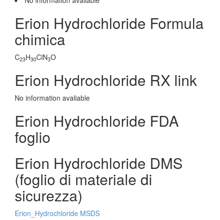
No information avaliable
Erion Hydrochloride Formula
chimica
C
H
ClN
O
23
30
3
Erion Hydrochloride RX link
No information avaliable
Erion Hydrochloride FDA
foglio
Erion Hydrochloride DMS
(foglio di materiale di
sicurezza)
Erion_Hydrochloride MSDS