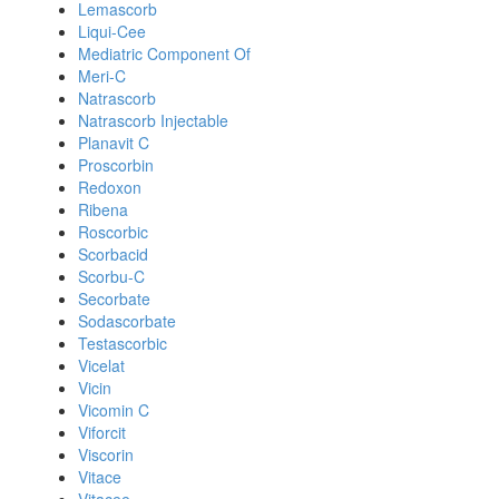
Lemascorb
Liqui-Cee
Mediatric Component Of
Meri-C
Natrascorb
Natrascorb Injectable
Planavit C
Proscorbin
Redoxon
Ribena
Roscorbic
Scorbacid
Scorbu-C
Secorbate
Sodascorbate
Testascorbic
Vicelat
Vicin
Vicomin C
Viforcit
Viscorin
Vitace