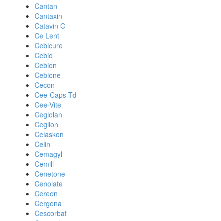
Cantan
Cantaxin
Catavin C
Ce Lent
Cebicure
Cebid
Cebion
Cebione
Cecon
Cee-Caps Td
Cee-Vite
Cegiolan
Ceglion
Celaskon
Celin
Cemagyl
Cemill
Cenetone
Cenolate
Cereon
Cergona
Cescorbat