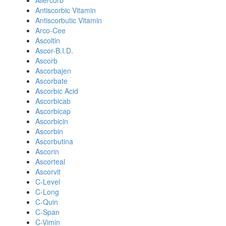
Allercorb
Antiscorbic Vitamin
Antiscorbutic Vitamin
Arco-Cee
Ascoltin
Ascor-B.I.D.
Ascorb
Ascorbajen
Ascorbate
Ascorbic Acid
Ascorbicab
Ascorbicap
Ascorbicin
Ascorbin
Ascorbutina
Ascorin
Ascorteal
Ascorvit
C-Level
C-Long
C-Quin
C-Span
C-Vimin