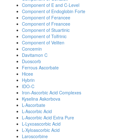
Component of E and C-Level
Component of Endoglobin Forte
Component of Ferancee
Component of Freancee
Component of Stuartinic
Component of Tolfrinic
Component of Veliten
Concemin
Davitamon C
Duoscorb
Ferrous Ascorbate
Hicee
Hybrin
IDO-C
Iron-Ascorbic Acid Complexes
Kyselina Askorbova
L-Ascorbate
L-Ascorbic Acid
L-Ascorbic Acid Extra Pure
L-Lyxoascorbic Acid
L-Xyloascorbic Acid
Laroscorbine