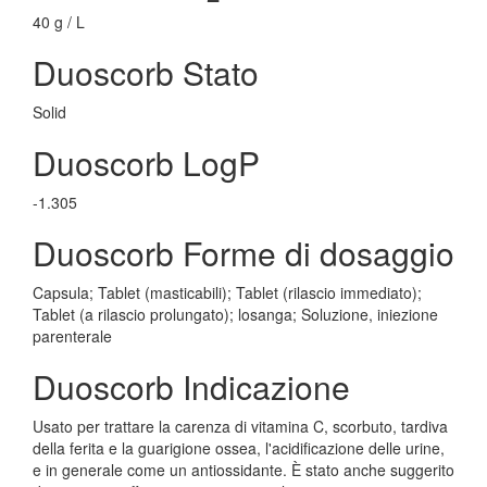
40 g / L
Duoscorb Stato
Solid
Duoscorb LogP
-1.305
Duoscorb Forme di dosaggio
Capsula; Tablet (masticabili); Tablet (rilascio immediato);
Tablet (a rilascio prolungato); losanga; Soluzione, iniezione
parenterale
Duoscorb Indicazione
Usato per trattare la carenza di vitamina C, scorbuto, tardiva
della ferita e la guarigione ossea, l'acidificazione delle urine,
e in generale come un antiossidante. È stato anche suggerito