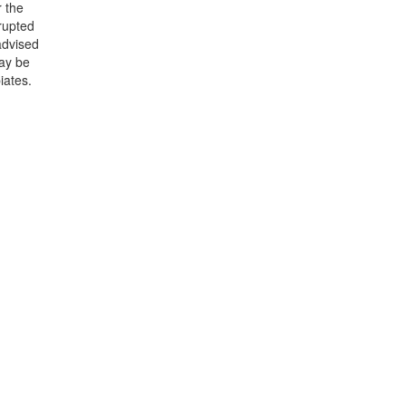
r the
rrupted
advised
may be
iates.