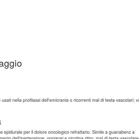
aggio
usati nella profilassi dell'emicrania o ricorrenti mal di testa vascolari;
a
e epidurale per il dolore oncologico refrattario. Simile a guanabenz a
nto dell'ipertensione, oppiacei e nicotina ritiro, mal di testa vascolare