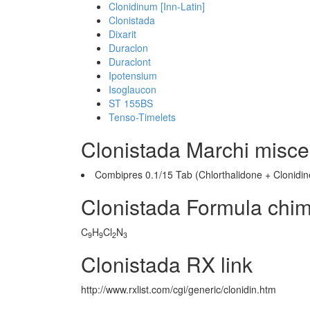
Clonidinum [Inn-Latin]
Clonistada
Dixarit
Duraclon
Duraclont
Ipotensium
Isoglaucon
ST 155BS
Tenso-Timelets
Clonistada Marchi misce
Combipres 0.1/15 Tab (Chlorthalidone + Clonidin
Clonistada Formula chim
C
H
Cl
N
9
9
2
3
Clonistada RX link
http://www.rxlist.com/cgi/generic/clonidin.htm