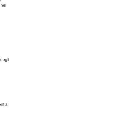
 nei
degli
ntial