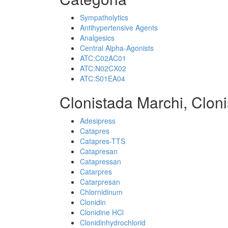
Sympatholytics
Antihypertensive Agents
Analgesics
Central Alpha-Agonists
ATC:C02AC01
ATC:N02CX02
ATC:S01EA04
Clonistada Marchi, Clon
Adesipress
Catapres
Catapres-TTS
Catapresan
Catapressan
Catarpres
Catarpresan
Chlornidinum
Clonidin
Clonidine HCl
Clonidinhydrochlorid