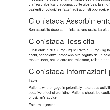
diarrea diabetica, glaucoma, colite ulcerosa, la sind
pazienti oncologici refrattari agli agonisti oppiacei,
Clonistada Assorbiment
Ben assorbito dopo somministrazione orale. La biodis
Clonistada Tossicita
LD50 orale è di 150 mg / kg nel ratto e 30 mg / kg n
occhi, sonnolenza, pressione alta seguito da un calo 
respirazione, battito cardiaco rallentato, rallentament
Clonistada Informazioni 
Tablet
Patients who engage in potentially hazardous activit
sedative effect of clonidine. Patients should be caut
physician's advice.
Epidural Injection