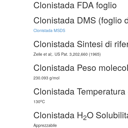
Clonistada FDA foglio
Clonistada DMS (foglio d
Clonistada MSDS
Clonistada Sintesi di rif
Zeile et al;. US Pat. 3,202,660 (1965)
Clonistada Peso moleco
230.093 g/mol
Clonistada Temperatura 
o
130
C
Clonistada H
O Solubilit
2
Apprezzabile