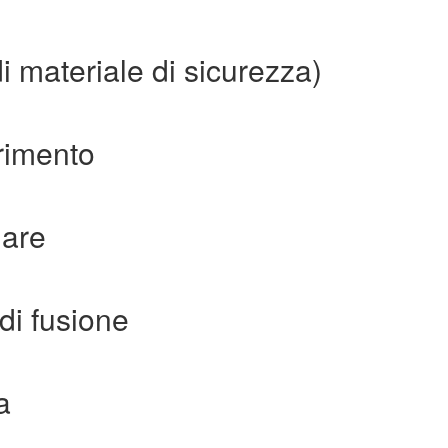
i materiale di sicurezza)
erimento
lare
di fusione
a