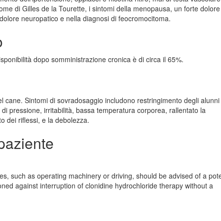
rome di Gilles de la Tourette, i sintomi della menopausa, un forte dolore
 e dolore neuropatico e nella diagnosi di feocromocitoma.
o
ponibilità dopo somministrazione cronica è di circa il 65%.
el cane. Sintomi di sovradosaggio includono restringimento degli alunni 
di pressione, irritabilità, bassa temperatura corporea, rallentato la
o dei riflessi, e la debolezza.
paziente
ies, such as operating machinery or driving, should be advised of a pote
ioned against interruption of clonidine hydrochloride therapy without a