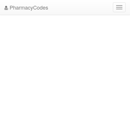
PharmacyCodes
Toggl
navig