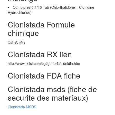
Combipres 0.1/15 Tab (Chlorthalidone + Clonidine
Hydrochloride)
Clonistada Formule
chimique
C
H
Cl
N
9
9
2
3
Clonistada RX lien
http://www.rxlist.com/cgi/generic/clonidin.htm
Clonistada FDA fiche
Clonistada msds (fiche de
securite des materiaux)
Clonistada MSDS