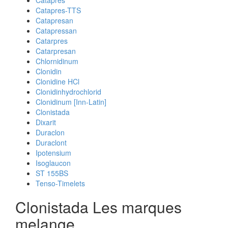
Catapres
Catapres-TTS
Catapresan
Catapressan
Catarpres
Catarpresan
Chlornidinum
Clonidin
Clonidine HCl
Clonidinhydrochlorid
Clonidinum [Inn-Latin]
Clonistada
Dixarit
Duraclon
Duraclont
Ipotensium
Isoglaucon
ST 155BS
Tenso-Timelets
Clonistada Les marques
melange