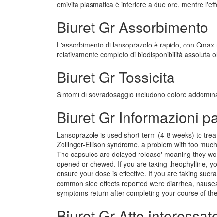
emivita plasmatica è inferiore a due ore, mentre l'effe
Biuret Gr Assorbimento
L'assorbimento di lansoprazolo è rapido, con Cmax m
relativamente completo di biodisponibilità assoluta ol
Biuret Gr Tossicita
Sintomi di sovradosaggio includono dolore addomina
Biuret Gr Informazioni p
Lansoprazole is used short-term (4-8 weeks) to treat
Zollinger-Ellison syndrome, a problem with too much
The capsules are delayed release' meaning they wo
opened or chewed. If you are taking theophylline, 
ensure your dose is effective. If you are taking sucr
common side effects reported were diarrhea, nausea
symptoms return after completing your course of thera
Biuret Gr Atto interessa