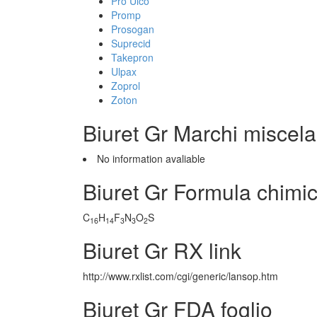
Pro Ulco
Promp
Prosogan
Suprecid
Takepron
Ulpax
Zoprol
Zoton
Biuret Gr Marchi miscela
No information avaliable
Biuret Gr Formula chimi
C
H
F
N
O
S
16
14
3
3
2
Biuret Gr RX link
http://www.rxlist.com/cgi/generic/lansop.htm
Biuret Gr FDA foglio