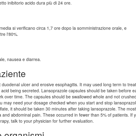
tto inibitorio acido dura più di 24 ore.
edia si verificano circa 1,7 ore dopo la somministrazione orale, e
tre l'80%.
le, nausea e diarrea.
aziente
 duodenal ulcer and erosive esophagitis. It may used long term to trea
 acid being secreted. Lansoprazole capsules should be taken before ea
rk over time. The capsules should be swallowed whole and not crushed
you may need your dosage checked when you start and stop lansoprazol
alfate, it should be taken 30 minutes after taking lansoprazole. The most
 and abdominal pain. These occurred in fewer than 5% of patients. If 
py, talk to your physician for further evaluation.
to organismi