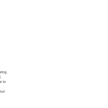
t
ting.
,
e to
your