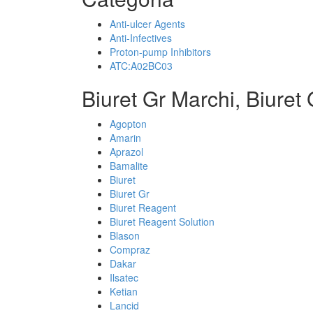
Anti-ulcer Agents
Anti-Infectives
Proton-pump Inhibitors
ATC:A02BC03
Biuret Gr Marchi, Biuret
Agopton
Amarin
Aprazol
Bamalite
Biuret
Biuret Gr
Biuret Reagent
Biuret Reagent Solution
Blason
Compraz
Dakar
Ilsatec
Ketian
Lancid