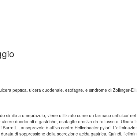
ggio
 ulcera peptica, ulcera duodenale, esofagite, e sindrome di Zollinger-Ell
do simile a omeprazolo, viene utilizzato come un farmaco untiulcer nel
 ulcere duodenali o gastriche, esofagite erosiva da reflusso e, Ulcera i
 Barrett. Lansoprozole è attivo contro Helicobacter pylori. L'eliminazio
a durata di soppressione della secrezione acida gastrica. Quindi, l'elimi