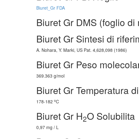
Biuret_Gr FDA
Biuret Gr DMS (foglio di 
Biuret Gr Sintesi di rifer
A. Nohara, Y. Marki, US Pat. 4,628,098 (1986)
Biuret Gr Peso molecola
369.363 g/mol
Biuret Gr Temperatura di
o
178-182
C
Biuret Gr H
O Solubilita
2
0,97 mg / L