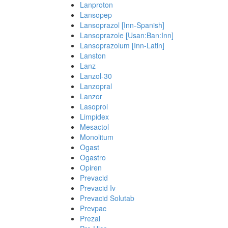
Lanproton
Lansopep
Lansoprazol [Inn-Spanish]
Lansoprazole [Usan:Ban:Inn]
Lansoprazolum [Inn-Latin]
Lanston
Lanz
Lanzol-30
Lanzopral
Lanzor
Lasoprol
Limpidex
Mesactol
Monolitum
Ogast
Ogastro
Opiren
Prevacid
Prevacid Iv
Prevacid Solutab
Prevpac
Prezal