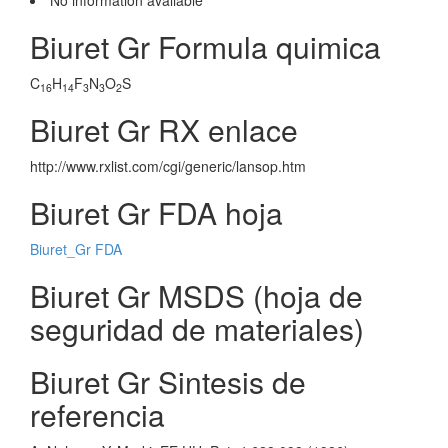
No information avaliable
Biuret Gr Formula quimica
C
H
F
N
O
S
16
14
3
3
2
Biuret Gr RX enlace
http://www.rxlist.com/cgi/generic/lansop.htm
Biuret Gr FDA hoja
Biuret_Gr FDA
Biuret Gr MSDS (hoja de
seguridad de materiales)
Biuret Gr Sintesis de
referencia