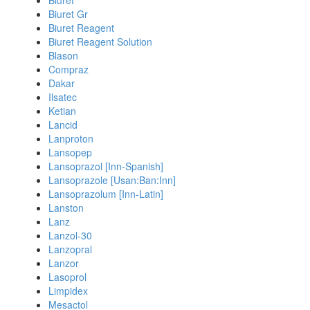
Biuret
Biuret Gr
Biuret Reagent
Biuret Reagent Solution
Blason
Compraz
Dakar
Ilsatec
Ketian
Lancid
Lanproton
Lansopep
Lansoprazol [Inn-Spanish]
Lansoprazole [Usan:Ban:Inn]
Lansoprazolum [Inn-Latin]
Lanston
Lanz
Lanzol-30
Lanzopral
Lanzor
Lasoprol
Limpidex
Mesactol