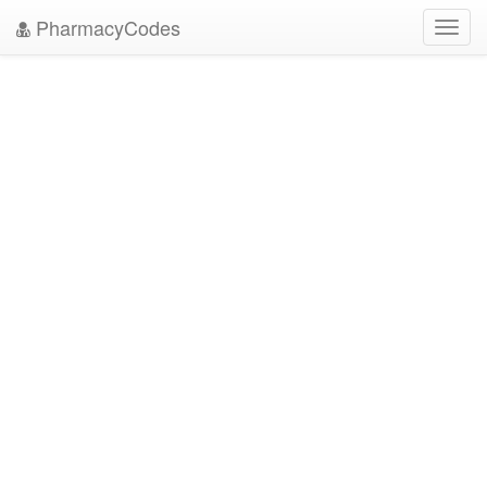
PharmacyCodes
Toggl
navig