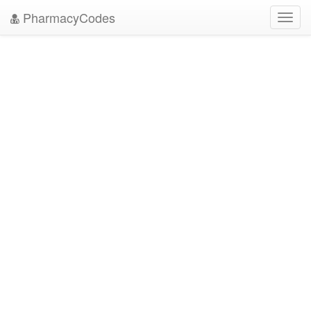
PharmacyCodes
Toggl
navig