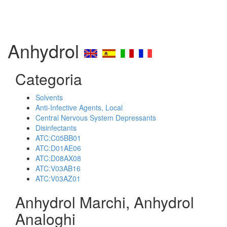
Anhydrol
Categoria
Solvents
Anti-Infective Agents, Local
Central Nervous System Depressants
Disinfectants
ATC:C05BB01
ATC:D01AE06
ATC:D08AX08
ATC:V03AB16
ATC:V03AZ01
Anhydrol Marchi, Anhydrol
Analoghi