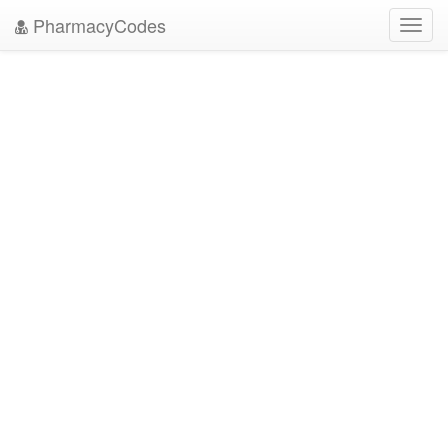
PharmacyCodes
Toggl
navig