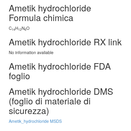
Ametik hydrochloride
Formula chimica
C
H
N
O
14
12
6
Ametik hydrochloride RX link
No information avaliable
Ametik hydrochloride FDA
foglio
Ametik hydrochloride DMS
(foglio di materiale di
sicurezza)
Ametik_hydrochloride MSDS