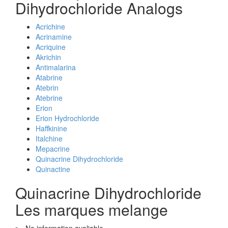
Dihydrochloride Analogs
Acrichine
Acrinamine
Acriquine
Akrichin
Antimalarina
Atabrine
Atebrin
Atebrine
Erion
Erion Hydrochloride
Haffkinine
Italchine
Mepacrine
Quinacrine Dihydrochloride
Quinactine
Quinacrine Dihydrochloride
Les marques melange