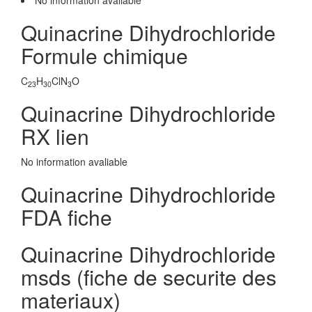
No information avaliable
Quinacrine Dihydrochloride
Formule chimique
C
H
ClN
O
23
30
3
Quinacrine Dihydrochloride
RX lien
No information avaliable
Quinacrine Dihydrochloride
FDA fiche
Quinacrine Dihydrochloride
msds (fiche de securite des
materiaux)