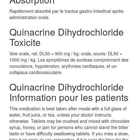
Rapidement absorbé par le tractus gastro-intestinal après
administration orale.
Quinacrine Dihydrochloride
Toxicite
Voie orale, rat: DL50 = 900 mg / kg; orale, souris: DL50 =
1000 mg / kg. Les symptômes de surdose comprennent des
convulsions, hypotension, arythmies cardiaques, et un
collapsus cardiovasculaire.
Quinacrine Dihydrochloride
Information pour les patients
This medication is best taken after meals with a full glass of
water, fruit juice, or tea, unless your doctor instructs
otherwise. Tablets may be crushed and mixed with chocolate
syrup, honey, or jam for persons who cannot stand the bitter
taste or have difficulty swallowing tablets. If you miss a dose,
take it as soon as you remember. If it is near the time for the