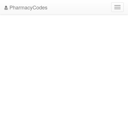
PharmacyCodes
Toggl
navig