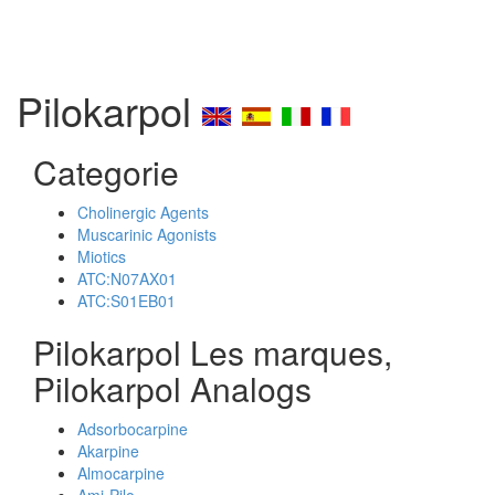
Pilokarpol
Categorie
Cholinergic Agents
Muscarinic Agonists
Miotics
ATC:N07AX01
ATC:S01EB01
Pilokarpol Les marques,
Pilokarpol Analogs
Adsorbocarpine
Akarpine
Almocarpine