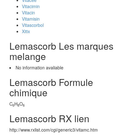
Vitacee
Vitacimin
Vitacin
Vitamisin
Vitascorbol
Xitix
Lemascorb Les marques
melange
No information avaliable
Lemascorb Formule
chimique
C
H
O
6
8
6
Lemascorb RX lien
http://www.rxlist.com/cgi/generic3/vitamc.htm