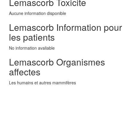
Lemascorb Toxicite
Aucune information disponible
Lemascorb Information pour
les patients
No information avaliable
Lemascorb Organismes
affectes
Les humains et autres mammifères