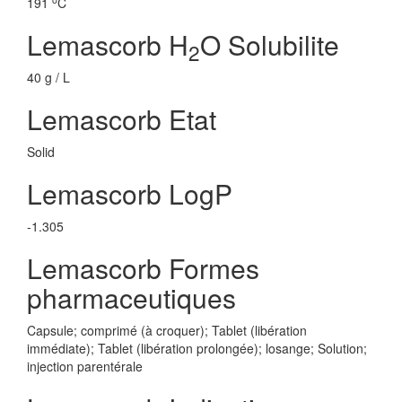
191
C
Lemascorb H
O Solubilite
2
40 g / L
Lemascorb Etat
Solid
Lemascorb LogP
-1.305
Lemascorb Formes
pharmaceutiques
Capsule; comprimé (à croquer); Tablet (libération
immédiate); Tablet (libération prolongée); losange; Solution;
injection parentérale