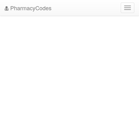
PharmacyCodes
Toggl
navig