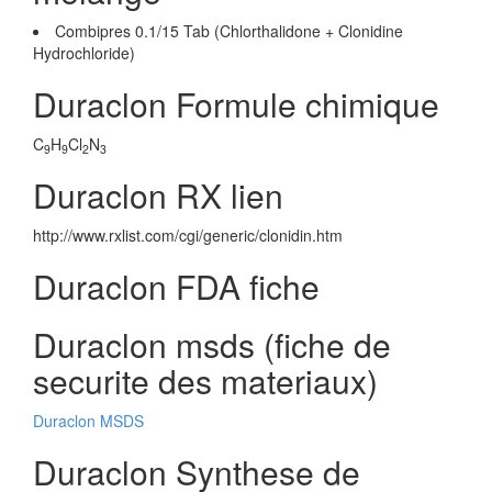
Combipres 0.1/15 Tab (Chlorthalidone + Clonidine
Hydrochloride)
Duraclon Formule chimique
C
H
Cl
N
9
9
2
3
Duraclon RX lien
http://www.rxlist.com/cgi/generic/clonidin.htm
Duraclon FDA fiche
Duraclon msds (fiche de
securite des materiaux)
Duraclon MSDS
Duraclon Synthese de