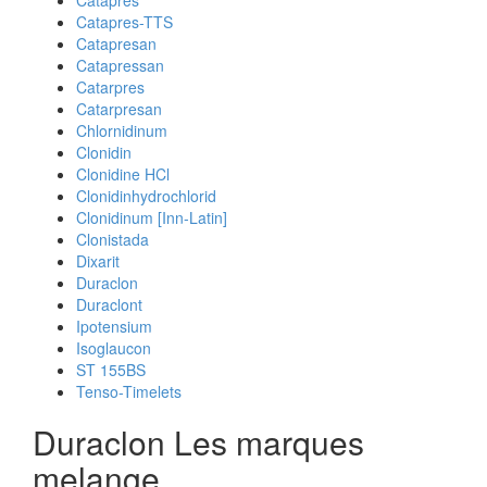
Catapres
Catapres-TTS
Catapresan
Catapressan
Catarpres
Catarpresan
Chlornidinum
Clonidin
Clonidine HCl
Clonidinhydrochlorid
Clonidinum [Inn-Latin]
Clonistada
Dixarit
Duraclon
Duraclont
Ipotensium
Isoglaucon
ST 155BS
Tenso-Timelets
Duraclon Les marques
melange