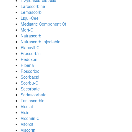
L-Xyloascorbic Acid
Laroscorbine
Lemascorb
Liqui-Cee
Mediatric Component Of
Meri-C
Natrascorb
Natrascorb Injectable
Planavit C
Proscorbin
Redoxon
Ribena
Roscorbic
Scorbacid
Scorbu-C
Secorbate
Sodascorbate
Testascorbic
Vicelat
Vicin
Vicomin C
Viforcit
Viscorin