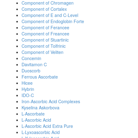
Component of Chromagen
Component of Cortalex
Component of E and C-Level
Component of Endoglobin Forte
Component of Ferancee
Component of Freancee
Component of Stuartinic
Component of Tolfrinic
Component of Veliten
Concemin
Davitamon C
Duoscorb
Ferrous Ascorbate
Hicee
Hybrin
IDO-C
Iron-Ascorbic Acid Complexes
Kyselina Askorbova
L-Ascorbate
L-Ascorbic Acid
L-Ascorbic Acid Extra Pure
L-Lyxoascorbic Acid