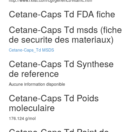
http://www.rxlist.com/cgi/generic3/vitamc.htm
Cetane-Caps Td FDA fiche
Cetane-Caps Td msds (fiche
de securite des materiaux)
Cetane-Caps_Td MSDS
Cetane-Caps Td Synthese
de reference
Aucune information disponible
Cetane-Caps Td Poids
moleculaire
176.124 g/mol
Cetane-Caps Td Point de