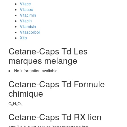
Vitace
Vitacee
Vitacimin
Vitacin
Vitamisin
Vitascorbol
Xitix
Cetane-Caps Td Les
marques melange
No information avaliable
Cetane-Caps Td Formule
chimique
C
H
O
6
8
6
Cetane-Caps Td RX lien