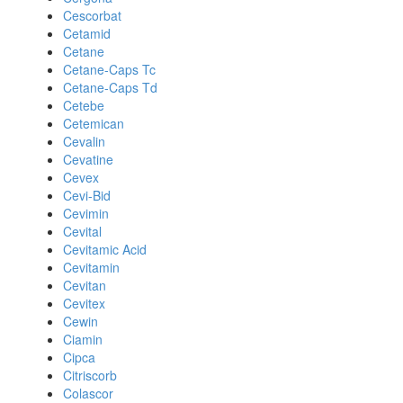
Cescorbat
Cetamid
Cetane
Cetane-Caps Tc
Cetane-Caps Td
Cetebe
Cetemican
Cevalin
Cevatine
Cevex
Cevi-Bid
Cevimin
Cevital
Cevitamic Acid
Cevitamin
Cevitan
Cevitex
Cewin
Ciamin
Cipca
Citriscorb
Colascor