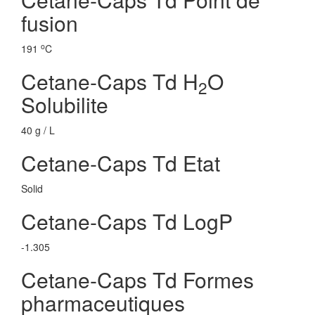
fusion
o
191
C
Cetane-Caps Td H
O
2
Solubilite
40 g / L
Cetane-Caps Td Etat
Solid
Cetane-Caps Td LogP
-1.305
Cetane-Caps Td Formes
pharmaceutiques