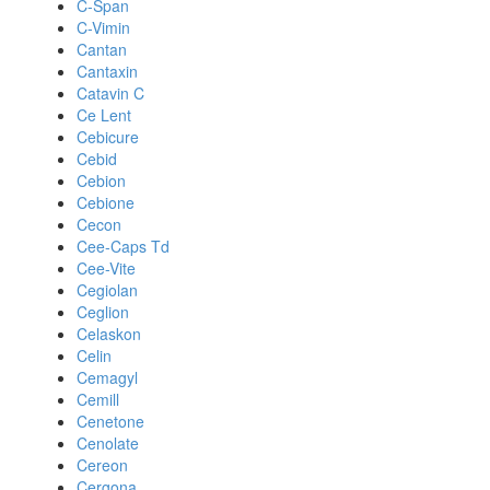
C-Span
C-Vimin
Cantan
Cantaxin
Catavin C
Ce Lent
Cebicure
Cebid
Cebion
Cebione
Cecon
Cee-Caps Td
Cee-Vite
Cegiolan
Ceglion
Celaskon
Celin
Cemagyl
Cemill
Cenetone
Cenolate
Cereon
Cergona