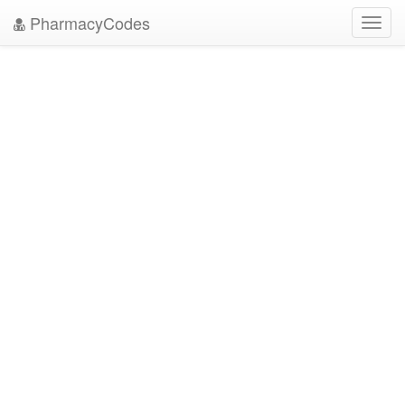
PharmacyCodes
Toggl
navig