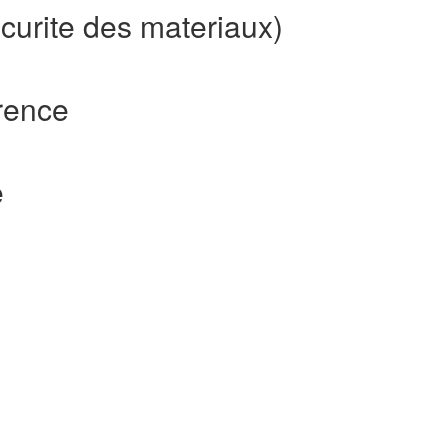
curite des materiaux)
rence
e