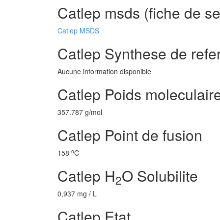
Catlep msds (fiche de se
Catlep MSDS
Catlep Synthese de refe
Aucune information disponible
Catlep Poids moleculair
357.787 g/mol
Catlep Point de fusion
o
158
C
Catlep H
O Solubilite
2
0,937 mg / L
Catlep Etat