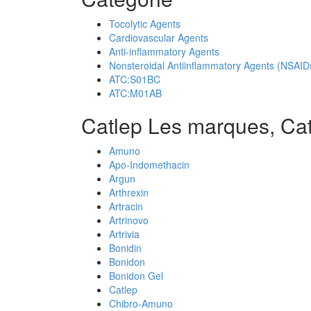
Tocolytic Agents
Cardiovascular Agents
Anti-inflammatory Agents
Nonsteroidal Antiinflammatory Agents (NSAID
ATC:S01BC
ATC:M01AB
Catlep Les marques, Ca
Amuno
Apo-Indomethacin
Argun
Arthrexin
Artracin
Artrinovo
Artrivia
Bonidin
Bonidon
Bonidon Gel
Catlep
Chibro-Amuno