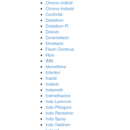
Chrono-Indicid
Chrono-Indocid
Confortid
Dolcidium
Dolcidium Pl
Dolovin
Durametacin
Elmetacin
Flexin Continus
Hicin
IMN
Idomethine
Imbrilon
Inacid
Indacin
Indameth
Indmethacine
Indo-Lemmon
Indo-Phlogont
Indo-Rectolmin
Indo-Spray
Indo-Tablinen