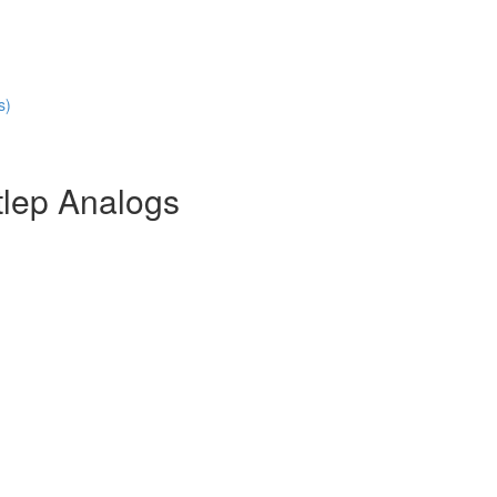
s)
tlep Analogs