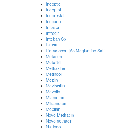
Indoptic
Indoptol
Indorektal
Indoxen
Inflazon
Infrocin
Inteban Sp
Lausit
Liometacen [As Meglumine Salt]
Metacen
Metartril
Methazine
Metindol
Mezlin
Mezlocillin
Mezolin
Miametan
Mikametan
Mobilan
Novo-Methacin
Novomethacin
Nu-Indo