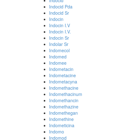
Indocid
Indocid Pda
Indocid Sr
Indocin
Indocin I.V
Indocin I.V.
Indocin Sr
Indolar Sr
Indomecol
Indomed
Indomee
Indometacin
Indometacine
Indometacyna
Indomethacine
Indomethacinum
Indomethancin
Indomethazine
Indomethegan
Indomethine
Indometicina
Indomo
Indomod