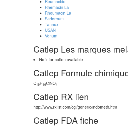
Reumacide
Rhemacin La
Rheumacin La
Sadoreum
Tannex
USAN
Vonum
Catlep Les marques me
No information avaliable
Catlep Formule chimiqu
C
H
ClNO
19
16
4
Catlep RX lien
http://www.rxlist.com/cgi/generic/indometh.htm
Catlep FDA fiche