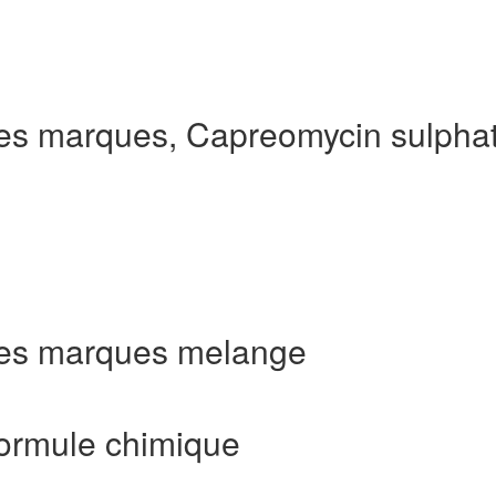
es marques, Capreomycin sulpha
Les marques melange
ormule chimique