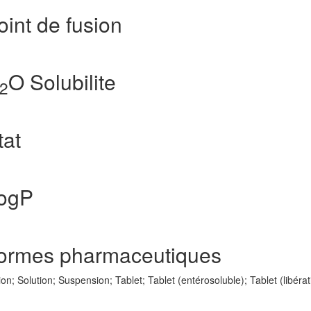
int de fusion
O Solubilite
2
tat
LogP
Formes pharmaceutiques
n; Solution; Suspension; Tablet; Tablet (entérosoluble); Tablet (libérat