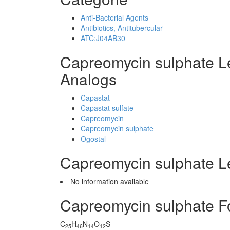
Anti-Bacterial Agents
Antibiotics, Antitubercular
ATC:J04AB30
Capreomycin sulphate L
Analogs
Capastat
Capastat sulfate
Capreomycin
Capreomycin sulphate
Ogostal
Capreomycin sulphate 
No information avaliable
Capreomycin sulphate F
C
H
N
O
S
25
46
14
12