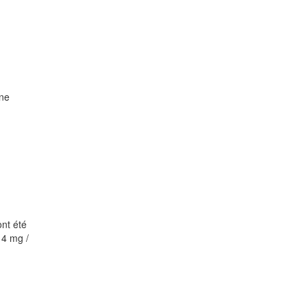
une
nt été
14 mg /