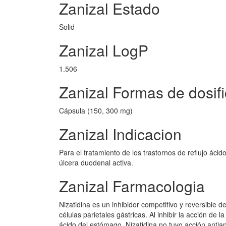
Zanizal Estado
Solid
Zanizal LogP
1.506
Zanizal Formas de dosif
Cápsula (150, 300 mg)
Zanizal Indicacion
Para el tratamiento de los trastornos de reflujo áci
úlcera duodenal activa.
Zanizal Farmacologia
Nizatidina es un inhibidor competitivo y reversible d
células parietales gástricas. Al inhibir la acción de
ácido del estómago. Nizatidina no tuvo acción anti