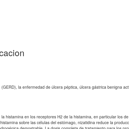
icacion
do (GERD), la enfermedad de úlcera péptica, úlcera gástrica benigna act
e la histamina en los receptores H2 de la histamina, en particular los de
 la histamina sobre las células del estómago, nizatidina reduce la produc
androgénica demostrable. La dosis completa de tratamiento para los pr