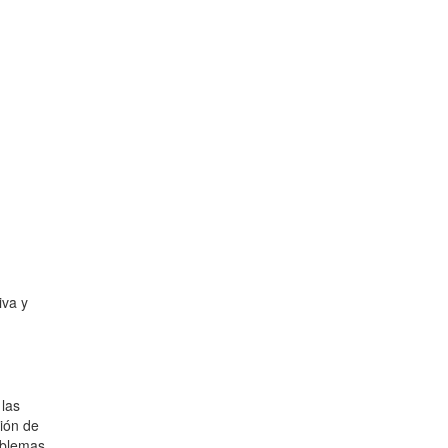
iva y
 las
ción de
oblemas