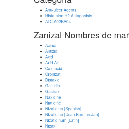
Anti-ulcer Agents
Histamine H2 Antagonists
ATC:A02BA04
Zanizal Nombres de mar
Acinon
Antizid
Axid
Axid Ar
Calmaxid
Cronizat
Distaxid
Galitidin
Gastrax
Naxidine
Niatidine
Nizatidina [Spanish]
Nizatidine [Usan:Ban:Inn:Jan]
Nizatidinum [Latin]
Nizax