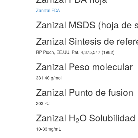
Zanizal FDA
Zanizal MSDS (hoja de s
Zanizal Sintesis de refer
RP Pioch, EE.UU. Pat. 4,375,547 (1982)
Zanizal Peso molecular
331.46 g/mol
Zanizal Punto de fusion
o
203
C
Zanizal H
O Solubilidad
2
10-33mg/mL