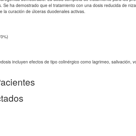
s. Se ha demostrado que el tratamiento con una dosis reducida de niza
 la curación de úlceras duodenales activas.
 70%)
osis incluyen efectos de tipo colinérgico como lagrimeo, salivación, v
Pacientes
ctados