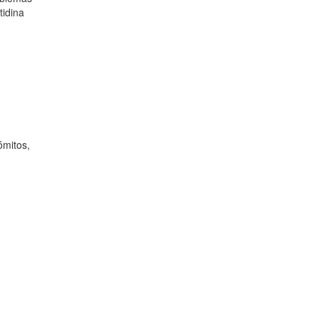
tidina
ómitos,