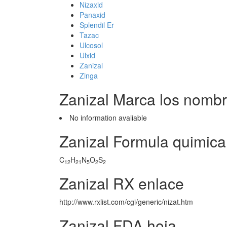
Nizaxid
Panaxid
Splendil Er
Tazac
Ulcosol
Ulxid
Zanizal
Zinga
Zanizal Marca los nomb
No information avaliable
Zanizal Formula quimica
C
H
N
O
S
12
21
5
2
2
Zanizal RX enlace
http://www.rxlist.com/cgi/generic/nizat.htm
Zanizal FDA hoja